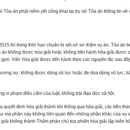
ì Tòa án phải niêm yết công khai tại trụ sở Tòa án thông tin về 
015 thì trong thời hạn chuẩn bị xét xử sơ thẩm vụ án, Tòa án 
vụ án không được hòa giải hoặc không tiến hành hòa giải được q
t gọn. Việc hòa giải được tiến hành theo các nguyên tắc sau đâ
 đương sự, không được dùng vũ lực hoặc đe dọa dùng vũ lực, b
 vi phạm điều cấm của luật, không trái đạo đức xã hội.
a quyết định hòa giải thành khi thông qua hòa giải, các bên tha
 sự mà phần này không liên quan đến những phần khác của vụ 
 giải không thành Thẩm phán chủ toạ phiên hòa giải lập biên bả