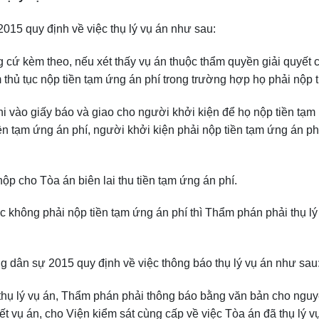
015 quy định về việc thụ lý vụ án như sau:
ng cứ kèm theo, nếu xét thấy vụ án thuộc thẩm quyền giải quyế
 thủ tục nộp tiền tạm ứng án phí trong trường hợp họ phải nộp t
hi vào giấy báo và giao cho người khởi kiện để họ nộp tiền tạm 
n tạm ứng án phí, người khởi kiện phải nộp tiền tạm ứng án phí
ộp cho Tòa án biên lai thu tiền tạm ứng án phí.
hông phải nộp tiền tạm ứng án phí thì Thẩm phán phải thụ lý v
ng dân sự 2015 quy định về việc thông báo thụ lý vụ án như sau
 thụ lý vụ án, Thẩm phán phải thông báo bằng văn bản cho nguy
ết vụ án, cho Viện kiểm sát cùng cấp về việc Tòa án đã thụ lý v