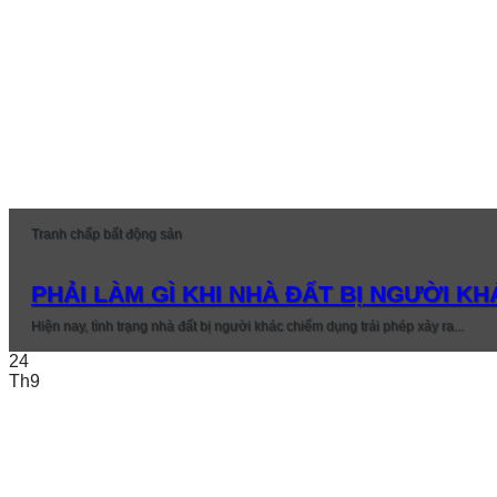
Tranh chấp bất động sản
PHẢI LÀM GÌ KHI NHÀ ĐẤT BỊ NGƯỜI K
Hiện nay, tình trạng nhà đất bị người khác chiếm dụng trái phép xảy ra...
24
Th9