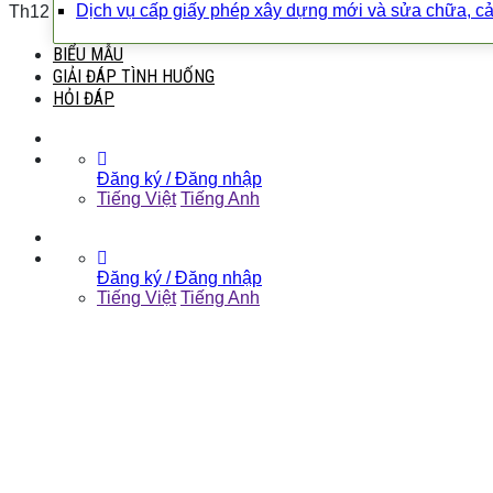
Dịch vụ cấp giấy phép xây dựng mới và sửa chữa, cả
Th12
BIỂU MẪU
GIẢI ĐÁP TÌNH HUỐNG
HỎI ĐÁP
Đăng ký / Đăng nhập
Tiếng Việt
Tiếng Anh
Đăng ký / Đăng nhập
Tiếng Việt
Tiếng Anh