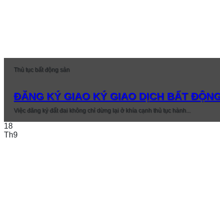
Thủ tục bất động sản
ĐĂNG KÝ GIAO KÝ GIAO DỊCH BẤT ĐỘNG
Việc đăng ký đất đai không chỉ dừng lại ở khía cạnh thủ tục hành...
18
Th9