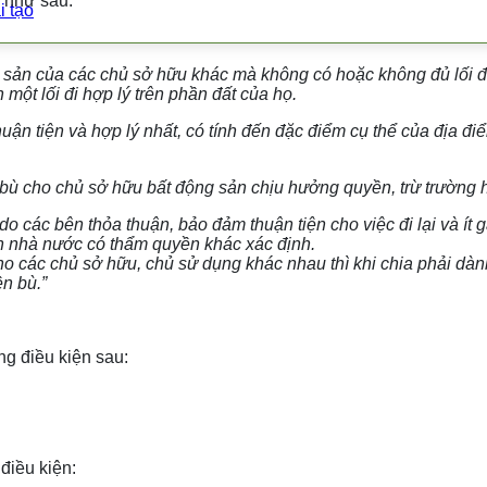
a như sau:
i tạo
g sản của các chủ sở hữu khác mà không có hoặc không đủ lối 
ột lối đi hợp lý trên phần đất của họ.
uận tiện và hợp lý nhất, có tính đến đặc điểm cụ thể của địa điể
bù cho chủ sở hữu bất động sản chịu hưởng quyền, trừ trường 
đi do các bên thỏa thuận, bảo đảm thuận tiện cho việc đi lại và í
an nhà nước có thẩm quyền khác xác định.
các chủ sở hữu, chủ sử dụng khác nhau thì khi chia phải dành 
n bù.”
g điều kiện sau:
điều kiện: