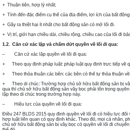
+
Thuận tiện, hợp lý nhất;
+
Tính đến đặc điểm cụ thể của địa điểm, lợi ích của bất động
+
Gây ra thiệt hại ít nhất cho bất động sản có mở lối đi.
+
Vị trí, giới hạn chiều dài, chiều rộng, chiều cao của lối đi b
1.2.
Căn cứ xác lập và chấm dứt quyền về lối đi qua:
– Căn cứ xác lập quyền về lối đi qua:
+ Theo quy định pháp luật: pháp luật quy định trực tiếp về q
+ Theo thỏa thuận các bên: các bên có thể tự thỏa thuận về vi
+ Theo di chúc: Trường hợp chủ sở hữu bất động sản bị vây 
qua thì chủ sở hữu bất động sản vây bọc phải tôn trọng quyề
lập theo di chúc trong trường hợp này.
– Hiệu lực của quyền về lối đi qua:
Điều 247 BLDS 2015 quy định quyền về lối đi có hiệu lực đối
hợp luật liên quan có quy định khác. Theo đó, mọi cá nhân, ph
chủ sở hữu bất động sản bị vây bọc có quyền về lối đi chuyển
thể đó.