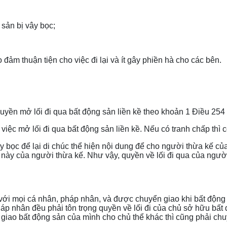
 sản bị vây bọc;
ảo đảm thuận tiện cho việc đi lại và ít gây phiền hà cho các bên.
uyền mở lối đi qua bất động sản liền kề theo khoản 1 Điều 254
ệc mở lối đi qua bất động sản liền kề. Nếu có tranh chấp thì c
bọc để lại di chúc thể hiện nội dung để cho người thừa kế củ
n này của người thừa kế. Như vậy, quyền về lối đi qua của ng
 với mọi cá nhân, pháp nhân, và được chuyển giao khi bất động
áp nhân đều phải tôn trọng quyền về lối đi của chủ sở hữu bất 
 giao bất động sản của mình cho chủ thể khác thì cũng phải chu