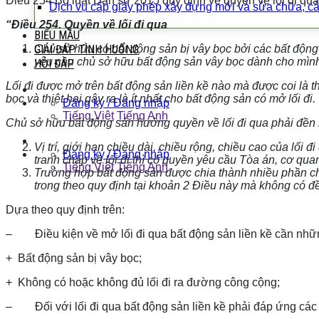
Điều 254 Bộ luật Dân sự 2015 quy định về quyền về lối đi qu
Dịch vụ cấp giấy phép xây dựng mới và sửa chữa, cả
“Điều 254. Quyền về lối đi qua
BIỂU MẪU
Chủ sở hữu có bất động sản bị vây bọc bởi các bất độn
GIẢI ĐÁP TÌNH HUỐNG
yêu cầu chủ sở hữu bất động sản vây bọc dành cho mình m
HỎI ĐÁP
Lối đi được mở trên bất động sản liền kề nào mà được coi là th
bọc và thiệt hại gây ra là ít nhất cho bất động sản có mở lối đi.
Đăng ký / Đăng nhập
Tiếng Việt
Tiếng Anh
Chủ sở hữu bất động sản hưởng quyền về lối đi qua phải đền 
Vị trí, giới hạn chiều dài, chiều rộng, chiều cao của lối 
Đăng ký / Đăng nhập
tranh chấp về lối đi thì có quyền yêu cầu Tòa án, cơ qu
Tiếng Việt
Tiếng Anh
Trường hợp bất động sản được chia thành nhiều phần cho 
trong theo quy định tại khoản 2 Điều này mà không có đề
Dựa theo quy định trên:
– Điều kiện về mở lối đi qua bất động sản liền kề cần nhữn
+
Bất động sản bị vây bọc;
+
Không có hoặc không đủ lối đi ra đường công cộng;
– Đối với lối đi qua bất động sản liền kề phải đáp ứng các 