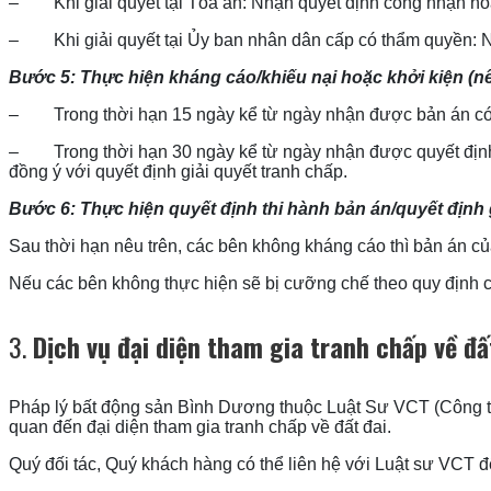
– Khi giải quyết tại Tòa án: Nhận quyết định công nhận hòa g
– Khi giải quyết tại Ủy ban nhân dân cấp có thẩm quyền: Nhậ
Bước 5: Thực hiện kháng cáo/khiếu nại hoặc khởi kiện (n
– Trong thời hạn 15 ngày kể từ ngày nhận được bản án có t
– Trong thời hạn 30 ngày kể từ ngày nhận được quyết định gi
đồng ý với quyết định giải quyết tranh chấp.
Bước 6: Thực hiện quyết định thi hành bản án/quyết định g
Sau thời hạn nêu trên, các bên không kháng cáo thì bản án của
Nếu các bên không thực hiện sẽ bị cưỡng chế theo quy định c
3.
Dịch vụ đại diện tham gia tranh chấp về đ
Pháp lý bất động sản Bình Dương thuộc Luật Sư VCT (Công ty
quan đến đại diện tham gia tranh chấp về đất đai.
Quý đối tác, Quý khách hàng có thể liên hệ với Luật sư VCT để