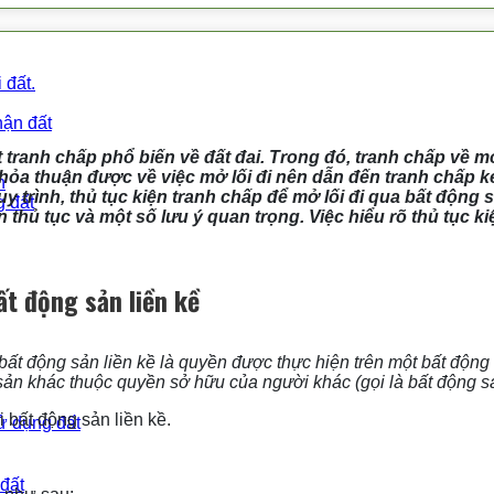
 đất.
hận đất
t tranh chấp phổ biến về đất đai. Trong đó, tranh chấp về mở
ỏa thuận được về việc mở lối đi nên dẫn đến tranh chấp ké
n
 quy trình, thủ tục kiện tranh chấp để mở lối đi qua bất động
g đất
thủ tục và một số lưu ý quan trọng. Việc hiểu rõ thủ tục k
ất động sản liền kề
bất động sản liền kề là quyền được thực hiện trên một bất động 
sản khác thuộc quyền sở hữu của người khác (gọi là bất động 
 bất động sản liền kề.
ử dụng đất
 đất