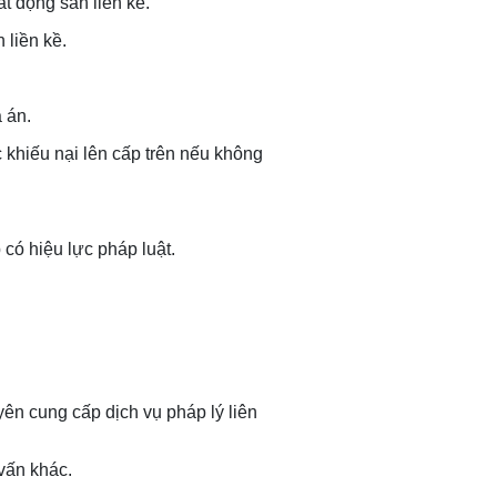
t động sản liền kề.
 liền kề.
 án.
 khiếu nại lên cấp trên nếu không
 có hiệu lực pháp luật.
n cung cấp dịch vụ pháp lý liên
 vấn khác.