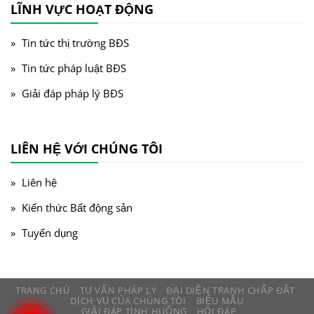
LĨNH VỰC HOẠT ĐỘNG
Tin tức thị trường BĐS
Tin tức pháp luật BĐS
Giải đáp pháp lý BĐS
LIÊN HỆ VỚI CHÚNG TÔI
Liên hệ
Kiến thức Bất động sản
Tuyển dụng
TRANG CHỦ
TƯ VẤN PHÁP LÝ
ĐẠI DIỆN TRANH CHẤP ĐẤT
DỊCH VỤ CỦA CHÚNG TÔI
BIỂU MẪU
GIẢI ĐÁP TÌNH HUỐNG
HỎI ĐÁP