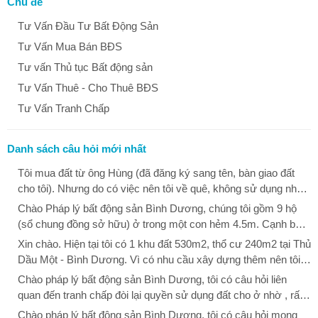
Chủ đề
Tư Vấn Đầu Tư Bất Động Sản
Tư Vấn Mua Bán BĐS
Tư vấn Thủ tục Bất động sản
Tư Vấn Thuê - Cho Thuê BĐS
Tư Vấn Tranh Chấp
Danh sách câu hỏi mới nhất
Tôi mua đất từ ông Hùng (đã đăng ký sang tên, bàn giao đất
cho tôi). Nhưng do có việc nên tôi về quê, không sử dụng nhà.
Khi tôi vào thì thấy ông Dũng đã phá ổ khóa vào nhà tôi ở. Tôi
Chào Pháp lý bất động sản Bình Dương, chúng tôi gồm 9 hộ
hỏi ông Dũng thì ông Dũng nói là đất này của mẹ ông Dũng, khi
(sổ chung đồng sở hữu) ở trong một con hẻm 4.5m. Cạnh bên
bà chết không để lại di chúc, các anh em của ông Dũng đã thỏa
là đất bỏ hoang (đất công của Quận 12). Tháng 12 vừa rồi
Xin chào. Hiện tại tôi có 1 khu đất 530m2, thổ cư 240m2 tại Thủ
thuận nhà này để làm từ đường và giao cho ông Dũng đại diện
phường Thạnh Xuân, quận 12 cho làm hàng rào để bảo vệ đất
Dầu Một - Bình Dương. Vì có nhu cầu xây dựng thêm nên tôi
quản lý. Sau đó, ông Dũng đưa bà Linh vào sinh sống trong
công của quận. Họ đo đạt lại và rào hơn một nữa con đường
đã làm các thủ tục đo đạc, tháo dỡ phần xây dựng k nằm trên
Chào pháp lý bất động sản Bình Dương, tôi có câu hỏi liên
nhà, bà Linh tự ý kê khai và chuyển nhượng nhà và đất cho
đang đi lại hơn 9 năm của xóm (9 hộ), phần đường xóm còn lại
thổ cư. Hiện tại tôi đang muốn dịch chuyển di dời 29.7m2 thổ
quan đến tranh chấp đòi lại quyền sử dụng đất cho ở nhờ , rất
ông Hùng. Giờ ông Dũng nói là nhà đất trên của ông Dũng, giao
chỉ 1,2m với lý do là đất của xóm chỉ có vậy còn phần đường
cư từ sau lên trước mặt tiền đường để đủ xin phép xây dựng
mong được Quý luật sư giải đáp.
Năm 1996 tôi có cho một
dịch giữa ông Hùng với tôi là không có giá trị pháp lý. Cho tôi
Chào pháp lý bất động sản Bình Dương, tôi có câu hỏi mong
còn lại nằm trên đất công (ý con đường là do chủ đất cũ đã làm