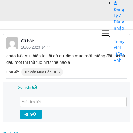
Bỏ
Đăng
qua
ký /
nội
Đăng
dung
nhập
đã hỏi:
Tiếng
Việt
26/06/2023 14:44
Tiếng
chào luật sư, hiện tại tôi có dự định mua một miếng đất tại thủ
Anh
dầu một thì thủ tục như thế nào ạ
Chủ đề:
Tư Vấn Mua Bán BĐS
Xem chi tiết
GỬI