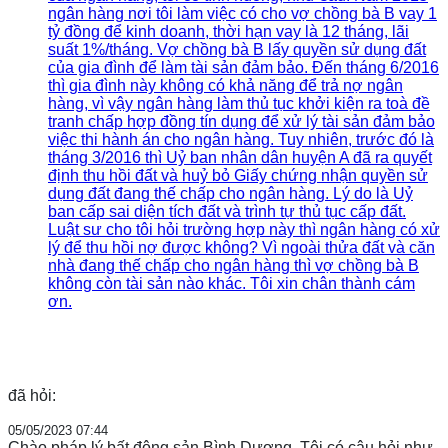
ngân hàng nơi tôi làm việc có cho vợ chồng bà B vay 1
tỷ đồng để kinh doanh, thời hạn vay là 12 tháng, lãi
suất 1%/tháng. Vợ chồng bà B lấy quyền sử dụng đất
của gia đình để làm tài sản đảm bảo. Đến tháng 6/2016
thì gia đình này không có khả năng để trả nợ ngân
hàng, vì vậy ngân hàng làm thủ tục khởi kiện ra toà đề
tranh chấp hợp đồng tín dụng để xử lý tài sản đảm bảo
việc thi hành án cho ngân hàng. Tuy nhiên, trước đó là
tháng 3/2016 thì Uỷ ban nhân dân huyện A đã ra quyết
định thu hồi đất và huỷ bỏ Giấy chứng nhận quyền sử
dụng đất đang thế chấp cho ngân hàng. Lý do là Uỷ
ban cấp sai diện tích đất và trình tự thủ tục cấp đất.
Luật sư cho tôi hỏi trường hợp này thì ngân hàng có xử
lý để thu hồi nợ được không? Vì ngoài thửa đất và căn
nhà đang thế chấp cho ngân hàng thì vợ chồng bà B
không còn tài sản nào khác. Tôi xin chân thành cám
ơn.
đã hỏi:
05/05/2023 07:44
Chào pháp lý bất động sản Bình Dương, Tôi có câu hỏi như