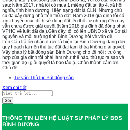
sau: Năm 2017, nhà tôi có mua 1 miếng đất tại ấp 4, xã hội
nghĩa, tỉnh bình dương. Hiện trạng đất là CLN, Nhưng chủ
cũ đã xây dựng nhà trên thửa đất. Năm 2018 gia đình tôi có
xin chuyển mục đích sử dụng đất lên thổ cư nhưng đến nay
vẫn chưa được giải quyết.(Năm 2018 gia đình đã đóng phạt
VPHC về luật đất đai).Gần đây, tôi có lên UBND xã và Sở tài
nguyên và môi trường tỉnh Bình Dương hỏi về vấn đề
trên.Câu trả lời nhận được là hiện tại Bình Dương đang đợi
quy hoạch lại nên thủ tục đất đai tạm khóa không giải quyết.
Vậy pháp lý bất động sản Bình Dương cho tôi hỏi : trường
hợp của gia đình tôi phải làm như thế nào, thủ tục ra sao và
thời gian đợi giải quyết là bao lâu ạ. Chân thành cảm ơn.
Chủ đề:
Tư vấn Thủ tục Bất động sản
Xem chi tiết
Gửi
THÔNG TIN LIÊN HỆ LUẬT SƯ PHÁP LÝ BĐS
BÌNH DƯƠNG