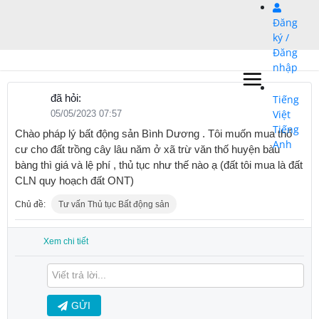
Bỏ
Đăng
qua
ký /
nội
Đăng
dung
nhập
đã hỏi:
Tiếng
Việt
05/05/2023 07:57
Tiếng
Chào pháp lý bất động sản Bình Dương . Tôi muốn mua thổ
Anh
cư cho đất trồng cây lâu năm ở xã trừ văn thố huyện bàu
bàng thì giá và lệ phí , thủ tục như thế nào ạ (đất tôi mua là đất
CLN quy hoạch đất ONT)
Chủ đề:
Tư vấn Thủ tục Bất động sản
Xem chi tiết
GỬI