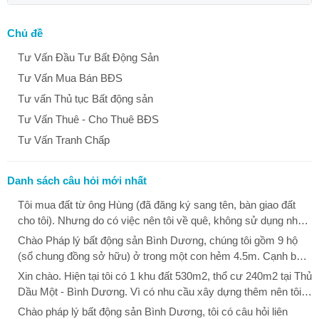
Chủ đề
Tư Vấn Đầu Tư Bất Động Sản
Tư Vấn Mua Bán BĐS
Tư vấn Thủ tục Bất động sản
Tư Vấn Thuê - Cho Thuê BĐS
Tư Vấn Tranh Chấp
Danh sách câu hỏi mới nhất
Tôi mua đất từ ông Hùng (đã đăng ký sang tên, bàn giao đất
cho tôi). Nhưng do có việc nên tôi về quê, không sử dụng nhà.
Khi tôi vào thì thấy ông Dũng đã phá ổ khóa vào nhà tôi ở. Tôi
Chào Pháp lý bất động sản Bình Dương, chúng tôi gồm 9 hộ
hỏi ông Dũng thì ông Dũng nói là đất này của mẹ ông Dũng, khi
(sổ chung đồng sở hữu) ở trong một con hẻm 4.5m. Cạnh bên
bà chết không để lại di chúc, các anh em của ông Dũng đã thỏa
là đất bỏ hoang (đất công của Quận 12). Tháng 12 vừa rồi
Xin chào. Hiện tại tôi có 1 khu đất 530m2, thổ cư 240m2 tại Thủ
thuận nhà này để làm từ đường và giao cho ông Dũng đại diện
phường Thạnh Xuân, quận 12 cho làm hàng rào để bảo vệ đất
Dầu Một - Bình Dương. Vì có nhu cầu xây dựng thêm nên tôi
quản lý. Sau đó, ông Dũng đưa bà Linh vào sinh sống trong
công của quận. Họ đo đạt lại và rào hơn một nữa con đường
đã làm các thủ tục đo đạc, tháo dỡ phần xây dựng k nằm trên
Chào pháp lý bất động sản Bình Dương, tôi có câu hỏi liên
nhà, bà Linh tự ý kê khai và chuyển nhượng nhà và đất cho
đang đi lại hơn 9 năm của xóm (9 hộ), phần đường xóm còn lại