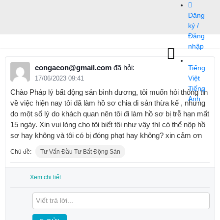
Bỏ
Đăng
qua
ký /
nội
Đăng
dung
nhập
congacon@gmail.com
đã hỏi:
Tiếng
17/06/2023 09:41
Việt
Tiếng
Chào Pháp lý bất động sản bình dương, tôi muốn hỏi thông tin
Anh
về việc hiện nay tôi đã làm hồ sơ chia di sản thừa kế , nhưng
do một số lý do khách quan nên tôi đi làm hồ sơ bị trễ hạn mất
15 ngày. Xin vui lòng cho tôi biết tôi như vậy thì có thể nộp hồ
sơ hay không và tôi có bị đóng phạt hay không? xin cảm ơn
Chủ đề:
Tư Vấn Đầu Tư Bất Động Sản
Xem chi tiết