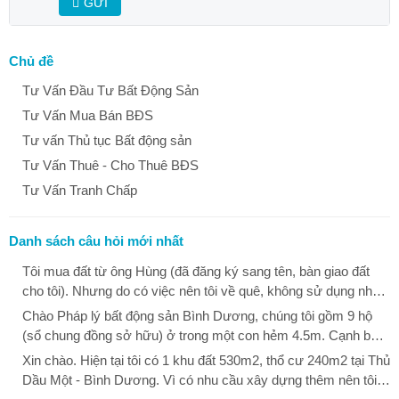
GỬI
Chủ đề
Tư Vấn Đầu Tư Bất Động Sản
Tư Vấn Mua Bán BĐS
Tư vấn Thủ tục Bất động sản
Tư Vấn Thuê - Cho Thuê BĐS
Tư Vấn Tranh Chấp
Danh sách câu hỏi mới nhất
Tôi mua đất từ ông Hùng (đã đăng ký sang tên, bàn giao đất
cho tôi). Nhưng do có việc nên tôi về quê, không sử dụng nhà.
Khi tôi vào thì thấy ông Dũng đã phá ổ khóa vào nhà tôi ở. Tôi
Chào Pháp lý bất động sản Bình Dương, chúng tôi gồm 9 hộ
hỏi ông Dũng thì ông Dũng nói là đất này của mẹ ông Dũng, khi
(sổ chung đồng sở hữu) ở trong một con hẻm 4.5m. Cạnh bên
bà chết không để lại di chúc, các anh em của ông Dũng đã thỏa
là đất bỏ hoang (đất công của Quận 12). Tháng 12 vừa rồi
Xin chào. Hiện tại tôi có 1 khu đất 530m2, thổ cư 240m2 tại Thủ
thuận nhà này để làm từ đường và giao cho ông Dũng đại diện
phường Thạnh Xuân, quận 12 cho làm hàng rào để bảo vệ đất
Dầu Một - Bình Dương. Vì có nhu cầu xây dựng thêm nên tôi
quản lý. Sau đó, ông Dũng đưa bà Linh vào sinh sống trong
công của quận. Họ đo đạt lại và rào hơn một nữa con đường