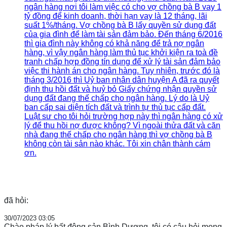
ngân hàng nơi tôi làm việc có cho vợ chồng bà B vay 1
tỷ đồng để kinh doanh, thời hạn vay là 12 tháng, lãi
suất 1%/tháng. Vợ chồng bà B lấy quyền sử dụng đất
của gia đình để làm tài sản đảm bảo. Đến tháng 6/2016
thì gia đình này không có khả năng để trả nợ ngân
hàng, vì vậy ngân hàng làm thủ tục khởi kiện ra toà đề
tranh chấp hợp đồng tín dụng để xử lý tài sản đảm bảo
việc thi hành án cho ngân hàng. Tuy nhiên, trước đó là
tháng 3/2016 thì Uỷ ban nhân dân huyện A đã ra quyết
định thu hồi đất và huỷ bỏ Giấy chứng nhận quyền sử
dụng đất đang thế chấp cho ngân hàng. Lý do là Uỷ
ban cấp sai diện tích đất và trình tự thủ tục cấp đất.
Luật sư cho tôi hỏi trường hợp này thì ngân hàng có xử
lý để thu hồi nợ được không? Vì ngoài thửa đất và căn
nhà đang thế chấp cho ngân hàng thì vợ chồng bà B
không còn tài sản nào khác. Tôi xin chân thành cám
ơn.
đã hỏi:
30/07/2023 03:05
Chào pháp lý bất động sản Bình Dương, tôi có câu hỏi mong