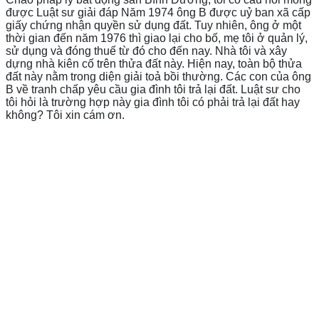
được Luật sư giải đáp Năm 1974 ông B được uỷ ban xã cấp
giấy chứng nhận quyền sử dụng đất. Tuy nhiên, ông ở một
thời gian đến năm 1976 thì giao lại cho bố, mẹ tôi ở quản lý,
sử dụng và đóng thuế từ đó cho đến nay. Nhà tôi và xây
dựng nhà kiên cố trên thửa đất này. Hiện nay, toàn bộ thửa
đất này nằm trong diện giải toả bồi thường. Các con của ông
B về tranh chấp yêu cầu gia đình tôi trả lại đất. Luật sư cho
tôi hỏi là trường hợp này gia đình tôi có phải trả lại đất hay
không? Tôi xin cám ơn.