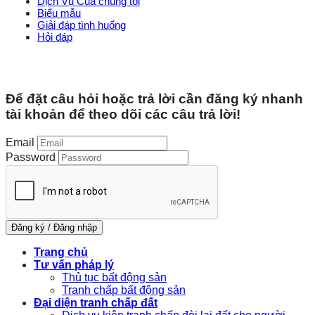
Dịch Vụ Của chúng tôi
Biểu mẫu
Giải đáp tình huống
Hỏi đáp
Copyright 2026 ©
UX Themes
Để đặt câu hỏi hoặc trả lời cần đăng ký nhanh
tài khoản để theo dõi các câu trả lời!
Email
Password
Đăng ký / Đăng nhập
Trang chủ
Tư vấn pháp lý
Thủ tục bất động sản
Tranh chấp bất động sản
Đại diện tranh chấp đất