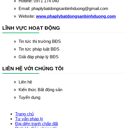
Hotline: 0971 174 040
Email: phaplybatdongsanbinhduong@gmail.com
Website:
www.phaplybatdongsanbinhduong.com
LĨNH VỰC HOẠT ĐỘNG
Tin tức thị trường BĐS
Tin tức pháp luật BĐS
Giải đáp pháp lý BĐS
LIÊN HỆ VỚI CHÚNG TÔI
Liên hệ
Kiến thức Bất động sản
Tuyển dụng
Trang chủ
Tư vấn pháp lý
Đại diện tranh chấp đất