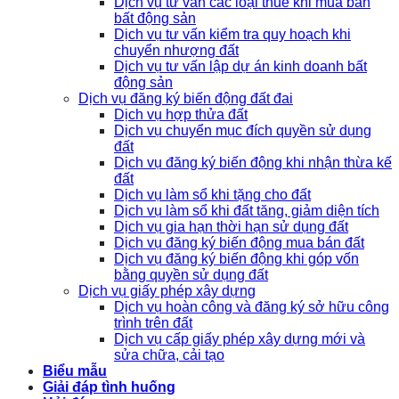
Dịch vụ tư vấn các loại thuế khi mua bán
bất động sản
Dịch vụ tư vấn kiểm tra quy hoạch khi
chuyển nhượng đất
Dịch vụ tư vấn lập dự án kinh doanh bất
động sản
Dịch vụ đăng ký biến động đất đai
Dịch vụ hợp thửa đất
Dịch vụ chuyển mục đích quyền sử dụng
đất
Dịch vụ đăng ký biến động khi nhận thừa kế
đất
Dịch vụ làm sổ khi tặng cho đất
Dịch vụ làm sổ khi đất tăng, giảm diện tích
Dịch vụ gia hạn thời hạn sử dụng đất
Dịch vụ đăng ký biến động mua bán đất
Dịch vụ đăng ký biến động khi góp vốn
bằng quyền sử dụng đất
Dịch vụ giấy phép xây dựng
Dịch vụ hoàn công và đăng ký sở hữu công
trình trên đất
Dịch vụ cấp giấy phép xây dựng mới và
sửa chữa, cải tạo
Biểu mẫu
Giải đáp tình huống