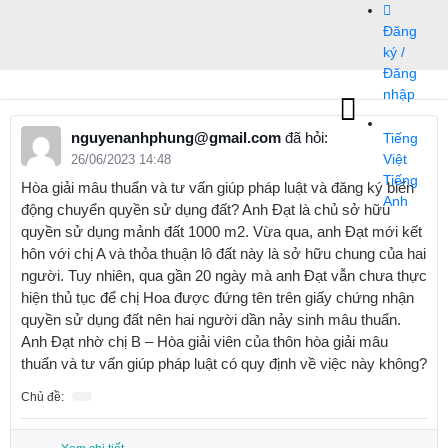
Bỏ
Đăng
qua
ký /
nội
Đăng
dung
nhập
nguyenanhphung@gmail.com
đã hỏi:
Tiếng
26/06/2023 14:48
Việt
Tiếng
Hòa giải mâu thuẩn và tư vấn giúp pháp luật và đăng ký biến
Anh
động chuyển quyền sử dụng đất? Anh Đạt là chủ sở hữu
quyền sử dụng mảnh đất 1000 m2. Vừa qua, anh Đạt mới kết
hôn với chị A và thỏa thuận lô đất này là sở hữu chung của hai
người. Tuy nhiên, qua gần 20 ngày mà anh Đạt vẫn chưa thực
hiện thủ tục để chị Hoa được đứng tên trên giấy chứng nhận
quyền sử dụng đất nên hai người dần nảy sinh mâu thuẩn.
Anh Đạt nhờ chị B – Hòa giải viên của thôn hòa giải mâu
thuẩn và tư vấn giúp pháp luật có quy định về việc này không?
Chủ đề: