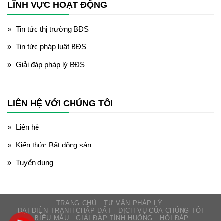
LĨNH VỰC HOẠT ĐỘNG
Tin tức thị trường BĐS
Tin tức pháp luật BĐS
Giải đáp pháp lý BĐS
LIÊN HỆ VỚI CHÚNG TÔI
Liên hệ
Kiến thức Bất động sản
Tuyển dụng
TRANG CHỦ
TƯ VẤN PHÁP LÝ
ĐẠI DIỆN TRANH CHẤP ĐẤT
DỊCH VỤ CỦA CHÚNG TÔI
BIỂU MẪU
GIẢI ĐÁP TÌNH HUỐNG
HỎI ĐÁP