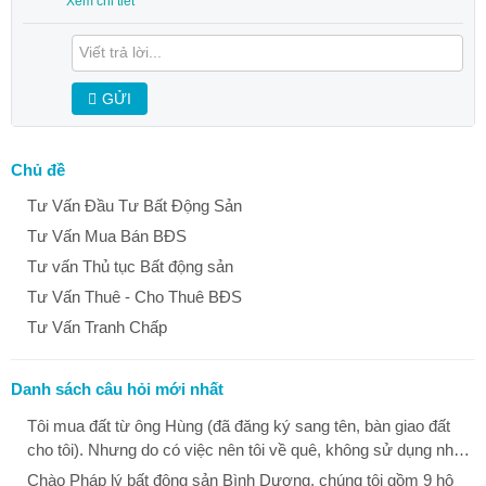
Xem chi tiết
GỬI
Chủ đề
Tư Vấn Đầu Tư Bất Động Sản
Tư Vấn Mua Bán BĐS
Tư vấn Thủ tục Bất động sản
Tư Vấn Thuê - Cho Thuê BĐS
Tư Vấn Tranh Chấp
Danh sách câu hỏi mới nhất
Tôi mua đất từ ông Hùng (đã đăng ký sang tên, bàn giao đất
cho tôi). Nhưng do có việc nên tôi về quê, không sử dụng nhà.
Khi tôi vào thì thấy ông Dũng đã phá ổ khóa vào nhà tôi ở. Tôi
Chào Pháp lý bất động sản Bình Dương, chúng tôi gồm 9 hộ