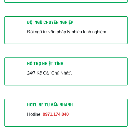
có xử lý để thu hồi nợ được không? Vì ngoài thửa đất và căn
nhà đang thế chấp cho ngân hàng thì vợ chồng bà B không còn
tài sản nào khác. Tôi xin chân thành cám ơn.
ĐỘI NGŨ CHUYÊN NGHIỆP
Đội ngũ tư vấn pháp lý nhiều kinh nghiệm
HỖ TRỢ NHIỆT TÌNH
24/7 Kể Cả "Chủ Nhật".
HOTLINE TƯ VẤN NHANH
Hotline:
0971.174.040