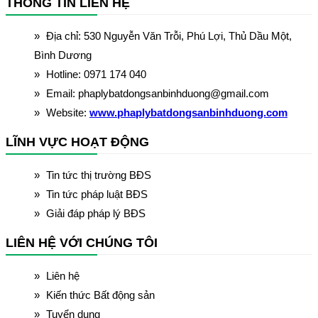
THÔNG TIN LIÊN HỆ
Địa chỉ: 530 Nguyễn Văn Trỗi, Phú Lợi, Thủ Dầu Một,
Bình Dương
Hotline: 0971 174 040
Email: phaplybatdongsanbinhduong@gmail.com
Website:
www.phaplybatdongsanbinhduong.com
LĨNH VỰC HOẠT ĐỘNG
Tin tức thị trường BĐS
Tin tức pháp luật BĐS
Giải đáp pháp lý BĐS
LIÊN HỆ VỚI CHÚNG TÔI
Liên hệ
Kiến thức Bất động sản
Tuyển dụng