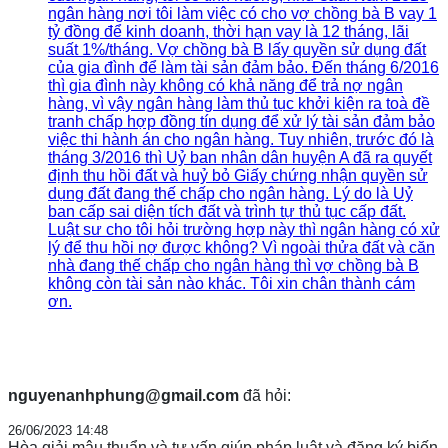
ngân hàng nơi tôi làm việc có cho vợ chồng bà B vay 1
tỷ đồng để kinh doanh, thời hạn vay là 12 tháng, lãi
suất 1%/tháng. Vợ chồng bà B lấy quyền sử dụng đất
của gia đình để làm tài sản đảm bảo. Đến tháng 6/2016
thì gia đình này không có khả năng để trả nợ ngân
hàng, vì vậy ngân hàng làm thủ tục khởi kiện ra toà đề
tranh chấp hợp đồng tín dụng để xử lý tài sản đảm bảo
việc thi hành án cho ngân hàng. Tuy nhiên, trước đó là
tháng 3/2016 thì Uỷ ban nhân dân huyện A đã ra quyết
định thu hồi đất và huỷ bỏ Giấy chứng nhận quyền sử
dụng đất đang thế chấp cho ngân hàng. Lý do là Uỷ
ban cấp sai diện tích đất và trình tự thủ tục cấp đất.
Luật sư cho tôi hỏi trường hợp này thì ngân hàng có xử
lý để thu hồi nợ được không? Vì ngoài thửa đất và căn
nhà đang thế chấp cho ngân hàng thì vợ chồng bà B
không còn tài sản nào khác. Tôi xin chân thành cám
ơn.
nguyenanhphung@gmail.com
đã hỏi:
26/06/2023 14:48
Hòa giải mâu thuẩn và tư vấn giúp pháp luật và đăng ký biến