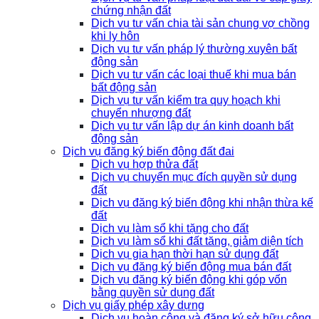
chứng nhận đất
Dịch vụ tư vấn chia tài sản chung vợ chồng
khi ly hôn
Dịch vụ tư vấn pháp lý thường xuyên bất
động sản
Dịch vụ tư vấn các loại thuế khi mua bán
bất động sản
Dịch vụ tư vấn kiểm tra quy hoạch khi
chuyển nhượng đất
Dịch vụ tư vấn lập dự án kinh doanh bất
động sản
Dịch vụ đăng ký biến động đất đai
Dịch vụ hợp thửa đất
Dịch vụ chuyển mục đích quyền sử dụng
đất
Dịch vụ đăng ký biến động khi nhận thừa kế
đất
Dịch vụ làm sổ khi tặng cho đất
Dịch vụ làm sổ khi đất tăng, giảm diện tích
Dịch vụ gia hạn thời hạn sử dụng đất
Dịch vụ đăng ký biến động mua bán đất
Dịch vụ đăng ký biến động khi góp vốn
bằng quyền sử dụng đất
Dịch vụ giấy phép xây dựng
Dịch vụ hoàn công và đăng ký sở hữu công