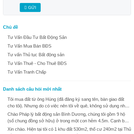
GỬI
Chủ đề
Tư Vấn Đầu Tư Bất Động Sản
Tư Vấn Mua Bán BĐS
Tư vấn Thủ tục Bất động sản
Tư Vấn Thuê - Cho Thuê BĐS
Tư Vấn Tranh Chấp
Danh sách câu hỏi mới nhất
Tôi mua đất từ ông Hùng (đã đăng ký sang tên, bàn giao đất
cho tôi). Nhưng do có việc nên tôi về quê, không sử dụng nhà.
Khi tôi vào thì thấy ông Dũng đã phá ổ khóa vào nhà tôi ở. Tôi
Chào Pháp lý bất động sản Bình Dương, chúng tôi gồm 9 hộ
hỏi ông Dũng thì ông Dũng nói là đất này của mẹ ông Dũng, khi
(sổ chung đồng sở hữu) ở trong một con hẻm 4.5m. Cạnh bên
bà chết không để lại di chúc, các anh em của ông Dũng đã thỏa
là đất bỏ hoang (đất công của Quận 12). Tháng 12 vừa rồi
Xin chào. Hiện tại tôi có 1 khu đất 530m2, thổ cư 240m2 tại Thủ
thuận nhà này để làm từ đường và giao cho ông Dũng đại diện
phường Thạnh Xuân, quận 12 cho làm hàng rào để bảo vệ đất