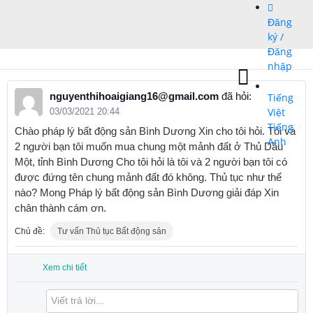
Bỏ
Đăng
qua
ký /
nội
Đăng
dung
nhập
nguyenthihoaigiang16@gmail.com
đã hỏi:
Tiếng
Việt
03/03/2021 20:44
Tiếng
Chào pháp lý bất động sản Bình Dương Xin cho tôi hỏi. Tôi và
Anh
2 người bạn tôi muốn mua chung một mảnh đất ở Thủ Dầu
Một, tỉnh Bình Dương Cho tôi hỏi là tôi và 2 người bạn tôi có
được đứng tên chung mảnh đất đó không. Thủ tục như thế
nào? Mong Pháp lý bất động sản Bình Dương giải đáp Xin
chân thành cám ơn.
Chủ đề:
Tư vấn Thủ tục Bất động sản
Xem chi tiết