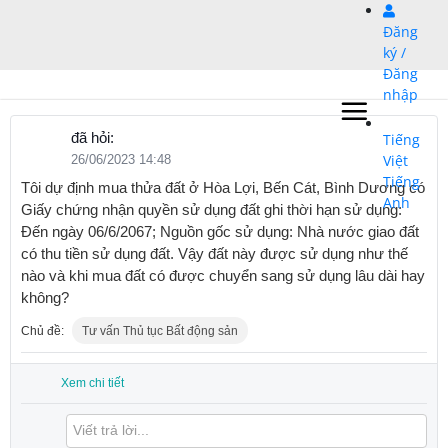
Bỏ
Đăng
qua
ký /
nội
Đăng
dung
nhập
đã hỏi:
Tiếng
Việt
26/06/2023 14:48
Tiếng
Tôi dự định mua thửa đất ở Hòa Lợi, Bến Cát, Bình Dương có
Anh
Giấy chứng nhận quyền sử dụng đất ghi thời hạn sử dụng:
Đến ngày 06/6/2067; Nguồn gốc sử dụng: Nhà nước giao đất
có thu tiền sử dụng đất. Vậy đất này được sử dụng như thế
nào và khi mua đất có được chuyển sang sử dụng lâu dài hay
không?
Chủ đề:
Tư vấn Thủ tục Bất động sản
Xem chi tiết