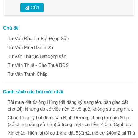
GỬI
Chủ đề
Tư Vấn Đầu Tư Bất Động Sản
Tư Vấn Mua Bán BĐS
Tư vấn Thủ tục Bất động sản
Tư Vấn Thuê - Cho Thuê BĐS
Tư Vấn Tranh Chấp
Danh sách câu hỏi mới nhất
Tôi mua đất từ ông Hùng (đã đăng ký sang tên, bàn giao đất
cho tôi). Nhưng do có việc nên tôi về quê, không sử dụng nhà.
Khi tôi vào thì thấy ông Dũng đã phá ổ khóa vào nhà tôi ở. Tôi
Chào Pháp lý bất động sản Bình Dương, chúng tôi gồm 9 hộ
hỏi ông Dũng thì ông Dũng nói là đất này của mẹ ông Dũng, khi
(sổ chung đồng sở hữu) ở trong một con hẻm 4.5m. Cạnh bên
bà chết không để lại di chúc, các anh em của ông Dũng đã thỏa
là đất bỏ hoang (đất công của Quận 12). Tháng 12 vừa rồi
Xin chào. Hiện tại tôi có 1 khu đất 530m2, thổ cư 240m2 tại Thủ
thuận nhà này để làm từ đường và giao cho ông Dũng đại diện
phường Thạnh Xuân, quận 12 cho làm hàng rào để bảo vệ đất