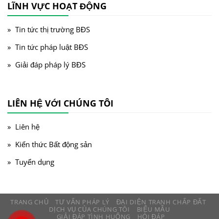
LĨNH VỰC HOẠT ĐỘNG
Tin tức thị trường BĐS
Tin tức pháp luật BĐS
Giải đáp pháp lý BĐS
LIÊN HỆ VỚI CHÚNG TÔI
Liên hệ
Kiến thức Bất động sản
Tuyển dụng
TRANG CHỦ
TƯ VẤN PHÁP LÝ
ĐẠI DIỆN TRANH CHẤP ĐẤT
DỊCH VỤ CỦA CHÚNG TÔI
BIỂU MẪU
GIẢI ĐÁP TÌNH HUỐNG
HỎI ĐÁP