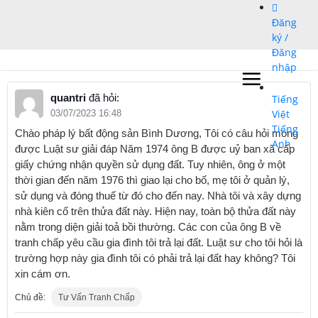
Bỏ
Đăng
qua
ký /
nội
Đăng
dung
nhập
quantri
đã hỏi:
Tiếng
Việt
03/07/2023 16:48
Tiếng
Chào pháp lý bất động sản Bình Dương, Tôi có câu hỏi mong
Anh
được Luật sư giải đáp Năm 1974 ông B được uỷ ban xã cấp
giấy chứng nhận quyền sử dụng đất. Tuy nhiên, ông ở một
thời gian đến năm 1976 thì giao lại cho bố, mẹ tôi ở quản lý,
sử dụng và đóng thuế từ đó cho đến nay. Nhà tôi và xây dựng
nhà kiên cố trên thửa đất này. Hiện nay, toàn bộ thửa đất này
nằm trong diện giải toả bồi thường. Các con của ông B về
tranh chấp yêu cầu gia đình tôi trả lại đất. Luật sư cho tôi hỏi là
trường hợp này gia đình tôi có phải trả lại đất hay không? Tôi
xin cám ơn.
Chủ đề:
Tư Vấn Tranh Chấp