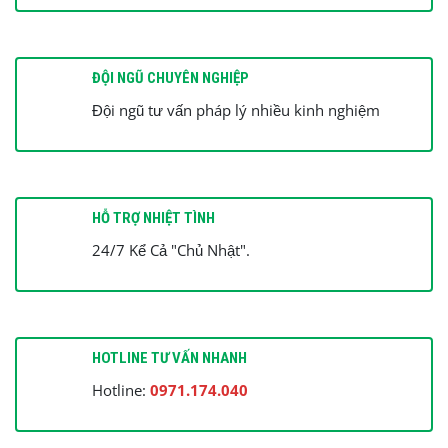
tục cấp đất. Luật sư cho tôi hỏi trường hợp này thì ngân hàng
có xử lý để thu hồi nợ được không? Vì ngoài thửa đất và căn
nhà đang thế chấp cho ngân hàng thì vợ chồng bà B không còn
tài sản nào khác. Tôi xin chân thành cám ơn.
ĐỘI NGŨ CHUYÊN NGHIỆP
Đội ngũ tư vấn pháp lý nhiều kinh nghiệm
HỖ TRỢ NHIỆT TÌNH
24/7 Kể Cả "Chủ Nhật".
HOTLINE TƯ VẤN NHANH
Hotline:
0971.174.040