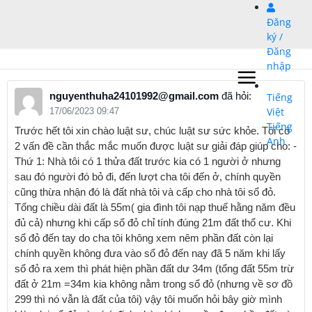
Bỏ
Đăng
qua
ký /
nội
Đăng
dung
nhập
nguyenthuha24101992@gmail.com
đã hỏi:
Tiếng
Việt
17/06/2023 09:47
Tiếng
Trước hết tôi xin chào luật sư, chúc luật sư sức khỏe. Tôi có
Anh
2 vấn đề cần thắc mắc muốn được luật sư giải đáp giúp cho: -
Thứ 1: Nhà tôi có 1 thửa đất trước kia có 1 người ở nhưng
sau đó người đó bỏ đi, đến lượt cha tôi đến ở, chính quyền
cũng thừa nhận đó là đất nhà tôi và cấp cho nhà tôi sổ đỏ.
Tổng chiều dài đất là 55m( gia đình tôi nạp thuế hằng năm đều
đủ cả) nhưng khi cấp sổ đỏ chỉ tính đúng 21m đất thổ cư. Khi
sổ đỏ đến tay do cha tôi không xem nêm phần đất còn lại
chính quyền không đưa vào sổ đỏ đến nay đã 5 năm khi lấy
sổ đỏ ra xem thì phát hiện phần đất dư 34m (tổng đất 55m trừ
đất ở 21m =34m kia không nằm trong sổ đỏ (nhưng về sơ đồ
299 thì nó vẫn là đất của tôi) vậy tôi muốn hỏi bây giờ mình