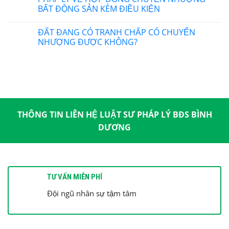
BẤT ĐỘNG SẢN KÈM ĐIỀU KIỆN
ĐẤT ĐANG CÓ TRANH CHẤP CÓ CHUYỂN
NHƯỢNG ĐƯỢC KHÔNG?
THÔNG TIN LIÊN HỆ LUẬT SƯ PHÁP LÝ BĐS BÌNH
DƯƠNG
TƯ VẤN MIỄN PHÍ
Đội ngũ nhân sự tậm tâm