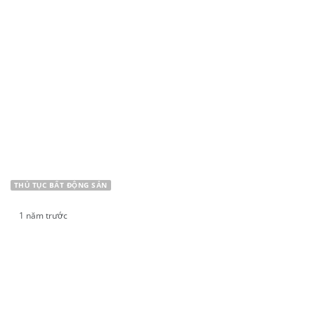
THỦ TỤC BẤT ĐỘNG SẢN
1 năm trước
THỜI HẠN PHẢI ĐĂNG KÝ CHO THUÊ ĐẤT ĐỐI
VỚI CÁ NHÂN