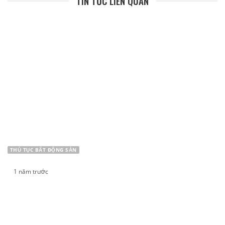
TIN TỨC LIÊN QUAN
THỦ TỤC BẤT ĐỘNG SẢN
1 năm trước
Sang tên Giấy chứng nhận quyền sử dụng đất
nhưng không đổi bìa có được không?