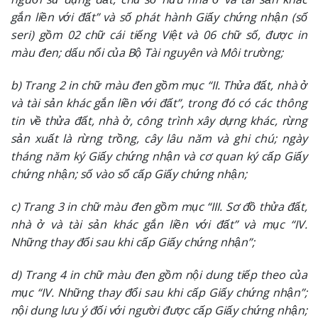
gắn liền với đất” và số phát hành Giấy chứng nhận (số
seri) gồm 02 chữ cái tiếng Việt và 06 chữ số, được in
màu đen; dấu nổi của Bộ Tài nguyên và Môi trường;
b) Trang 2 in chữ màu đen gồm mục “II. Thửa đất, nhà ở
và tài sản khác gắn liền với đất”, trong đó có các thông
tin về thửa đất, nhà ở, công trình xây dựng khác, rừng
sản xuất là rừng trồng, cây lâu năm và ghi chú; ngày
tháng năm ký Giấy chứng nhận và cơ quan ký cấp Giấy
chứng nhận; số vào sổ cấp Giấy chứng nhận;
c) Trang 3 in chữ màu đen gồm mục “III. Sơ đồ thửa đất,
nhà ở và tài sản khác gắn liền với đất” và mục “IV.
Những thay đổi sau khi cấp Giấy chứng nhận”;
d) Trang 4 in chữ màu đen gồm nội dung tiếp theo của
mục “IV. Những thay đổi sau khi cấp Giấy chứng nhận”;
nội dung lưu ý đối với người được cấp Giấy chứng nhận;