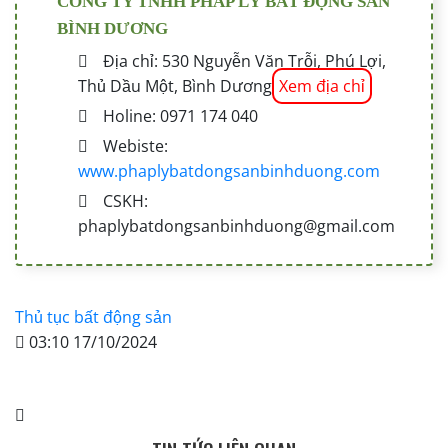
CÔNG TY TNHH PHÁP LÝ BẤT ĐỘNG SẢN
BÌNH DƯƠNG
Địa chỉ: 530 Nguyễn Văn Trỗi, Phú Lợi,
Thủ Dầu Một, Bình Dương
Xem địa chỉ
Holine: 0971 174 040
Webiste:
www.phaplybatdongsanbinhduong.com
CSKH:
phaplybatdongsanbinhduong@gmail.com
Thủ tục bất động sản
03:10 17/10/2024