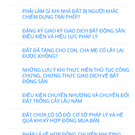
PHẢI LÀM GÌ KHI NHÀ ĐẤT BỊ NGƯỜI KHÁC
CHIẾM DỤNG TRÁI PHÉP?
ĐĂNG KÝ GIAO KÝ GIAO DỊCH BẤT ĐỘNG SẢN:
ĐIỀU KIỆN VÀ HIỆU LỰC PHÁP LÝ
ĐẤT ĐÃ TẶNG CHO CON, CHA MẸ CÓ LẤY LẠI
ĐƯỢC KHÔNG?
NHỮNG LƯU Ý KHI THỰC HIỆN THỦ TỤC CÔNG
CHỨNG, CHỨNG THỰC GIAO DỊCH VỀ BẤT
ĐỘNG SẢN
ĐIỀU KIỆN CHUYỂN NHƯỢNG VÀ CHUYỂN ĐỔI
ĐẤT TRỒNG CÂY LÂU NĂM
ĐẤT CHƯA CÓ SỔ ĐỎ: CƠ SỞ PHÁP LÝ VÀ HỆ
QUẢ KHI KÝ HỢP ĐỒNG MUA BÁN
PHÁP LÝ VỀ HỢP ĐỒNG CHUYỂN NHƯỢNG