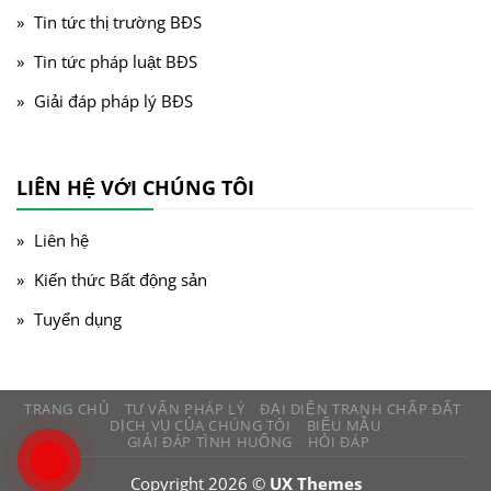
Tin tức thị trường BĐS
Tin tức pháp luật BĐS
Giải đáp pháp lý BĐS
LIÊN HỆ VỚI CHÚNG TÔI
Liên hệ
Kiến thức Bất động sản
Tuyển dụng
TRANG CHỦ
TƯ VẤN PHÁP LÝ
ĐẠI DIỆN TRANH CHẤP ĐẤT
DỊCH VỤ CỦA CHÚNG TÔI
BIỂU MẪU
GIẢI ĐÁP TÌNH HUỐNG
HỎI ĐÁP
Copyright 2026 ©
UX Themes