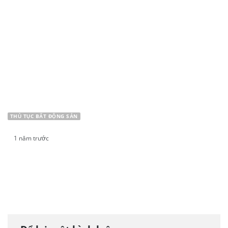
THỦ TỤC BẤT ĐỘNG SẢN
1 năm trước
Thủ tục thêm tài sản gắn liền với đất vào Giấy
chứng nhận