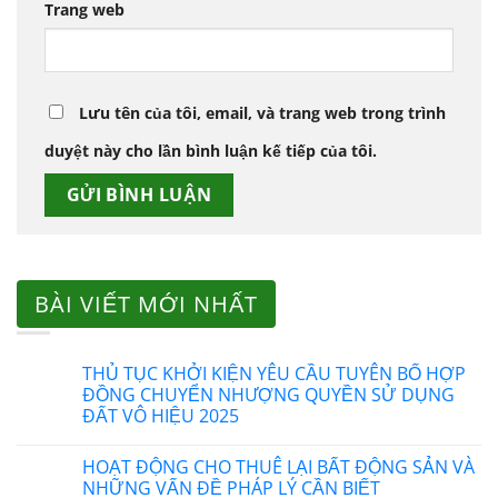
Trang web
Lưu tên của tôi, email, và trang web trong trình
duyệt này cho lần bình luận kế tiếp của tôi.
BÀI VIẾT MỚI NHẤT
THỦ TỤC KHỞI KIỆN YÊU CẦU TUYÊN BỐ HỢP
ĐỒNG CHUYỂN NHƯỢNG QUYỀN SỬ DỤNG
ĐẤT VÔ HIỆU 2025
HOẠT ĐỘNG CHO THUÊ LẠI BẤT ĐỘNG SẢN VÀ
NHỮNG VẤN ĐỀ PHÁP LÝ CẦN BIẾT