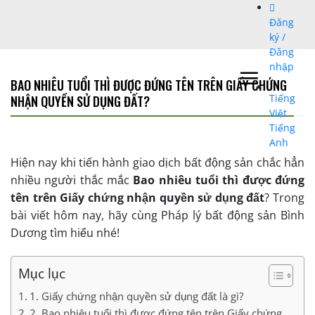
Bỏ
Đăng
qua
ký /
nội
Đăng
dung
nhập
BAO NHIÊU TUỔI THÌ ĐƯỢC ĐỨNG TÊN TRÊN GIẤY CHỨNG
Tiếng
NHẬN QUYỀN SỬ DỤNG ĐẤT?
Việt
Tiếng
Anh
Hiện nay khi tiến hành giao dịch bất động sản chắc hẳn
nhiều người thắc mắc
Bao nhiêu tuổi thì được đứng
tên trên Giấy chứng nhận quyền sử dụng đất
? Trong
bài viết hôm nay, hãy cùng Pháp lý bất động sản Bình
Dương tìm hiểu nhé!
Mục lục
1. Giấy chứng nhận quyền sử dụng đất là gì?
2. Bao nhiêu tuổi thì được đứng tên trên Giấy chứng