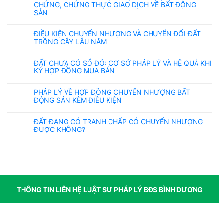
CHỨNG, CHỨNG THỰC GIAO DỊCH VỀ BẤT ĐỘNG
SẢN
ĐIỀU KIỆN CHUYỂN NHƯỢNG VÀ CHUYỂN ĐỔI ĐẤT
TRỒNG CÂY LÂU NĂM
ĐẤT CHƯA CÓ SỔ ĐỎ: CƠ SỞ PHÁP LÝ VÀ HỆ QUẢ KHI
KÝ HỢP ĐỒNG MUA BÁN
PHÁP LÝ VỀ HỢP ĐỒNG CHUYỂN NHƯỢNG BẤT
ĐỘNG SẢN KÈM ĐIỀU KIỆN
ĐẤT ĐANG CÓ TRANH CHẤP CÓ CHUYỂN NHƯỢNG
ĐƯỢC KHÔNG?
THÔNG TIN LIÊN HỆ LUẬT SƯ PHÁP LÝ BĐS BÌNH DƯƠNG