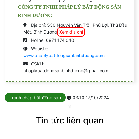
CÔNG TY TNHH PHÁP LÝ BẤT ĐỘNG SẢN
BÌNH DƯƠNG
Địa chỉ: 530 Nguyễn Văn Trỗi, Phú Lợi, Thủ Dầu
Một, Bình Dương
Xem địa chỉ
Holine: 0971 174 040
Webiste:
www.phaplybatdongsanbinhduong.com
CSKH:
phaplybatdongsanbinhduong@gmail.com
Tranh chấp bất động sản
03:10 17/10/2024
Tin tức liên quan