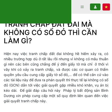
Bỏ
qua
nội
dung
TRANH CHẤP ĐẤT ĐAI MÀ
KHÔNG CÓ SỔ ĐỎ THÌ CẦN
LÀM GÌ?
Hiện nay việc tranh chấp đất đai không hề hiếm xảy ra, có
nhiều trường hợp dù ở rất lâu rồi nhưng vì không có mâu thuẫn
gì nên các bên cũng chẳng để ý đến giấy tờ mà chỉ ở thôi vì
vây khi có xảy ra tranh chấp, và được các cơ quan có thẩm
quyền yêu cầu cung cấp giấy tờ sổ đỏ,… để có thể căn cứ vào
các tài liệu này để đưa ra phán quyết thì thực tế lại không có sổ
đỏ (GCN) dẫn tới việc giải quyết gặp nhiều khó khăn, vụ án bị
kéo dài. Để giải đáp câu hỏi này Pháp lý bất động sản Bình
Dương xin phép cung cấp một số quy định liên quan đến việc
giải quyết tranh chấp này.