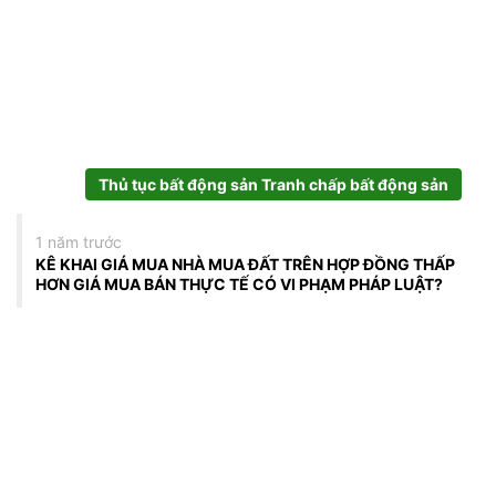
Thủ tục bất động sản Tranh chấp bất động sản
1 năm trước
KÊ KHAI GIÁ MUA NHÀ MUA ĐẤT TRÊN HỢP ĐỒNG THẤP
HƠN GIÁ MUA BÁN THỰC TẾ CÓ VI PHẠM PHÁP LUẬT?