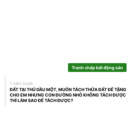
Tranh chấp bất động sản
1 năm trước
ĐẤT TẠI THỦ DẦU MỘT, MUỐN TÁCH THỬA ĐẤT ĐỂ TẶNG
CHO EM NHƯNG CON ĐƯỜNG NHỎ KHÔNG TÁCH ĐƯỢC
THÌ LÀM SAO ĐỂ TÁCH ĐƯỢC?