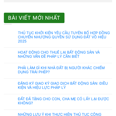
BÀI VIẾT MỚI NHẤT
THỦ TỤC KHỞI KIỆN YÊU CẦU TUYÊN BỐ HỢP ĐỒNG
CHUYỂN NHƯỢNG QUYỀN SỬ DỤNG ĐẤT VÔ HIỆU
2025
HOẠT ĐỘNG CHO THUÊ LẠI BẤT ĐỘNG SẢN VÀ
NHỮNG VẤN ĐỀ PHÁP LÝ CẦN BIẾT
PHẢI LÀM GÌ KHI NHÀ ĐẤT BỊ NGƯỜI KHÁC CHIẾM
DỤNG TRÁI PHÉP?
ĐĂNG KÝ GIAO KÝ GIAO DỊCH BẤT ĐỘNG SẢN: ĐIỀU
KIỆN VÀ HIỆU LỰC PHÁP LÝ
ĐẤT ĐÃ TẶNG CHO CON, CHA MẸ CÓ LẤY LẠI ĐƯỢC
KHÔNG?
NHỮNG LƯU Ý KHI THỰC HIỆN THỦ TỤC CÔNG