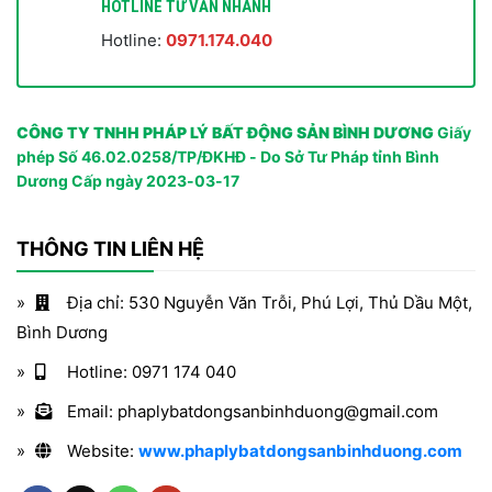
HOTLINE TƯ VẤN NHANH
Hotline:
0971.174.040
CÔNG TY TNHH PHÁP LÝ BẤT ĐỘNG SẢN BÌNH DƯƠNG
Giấy
phép Số 46.02.0258/TP/ĐKHĐ - Do Sở Tư Pháp tỉnh Bình
Dương Cấp ngày 2023-03-17
THÔNG TIN LIÊN HỆ
Địa chỉ: 530 Nguyễn Văn Trỗi, Phú Lợi, Thủ Dầu Một,
Bình Dương
Hotline: 0971 174 040
Email: phaplybatdongsanbinhduong@gmail.com
Website:
www.phaplybatdongsanbinhduong.com