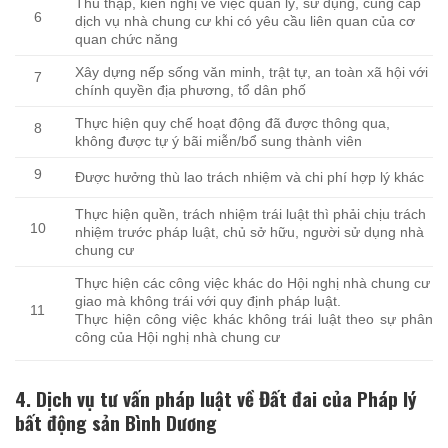
Thu thập, kiến nghị về việc quản lý, sử dụng, cung cấp
6
dịch vụ nhà chung cư khi có yêu cầu liên quan của cơ
quan chức năng
Xây dựng nếp sống văn minh, trật tự, an toàn xã hội với
7
chính quyền địa phương, tổ dân phố
Thực hiện quy chế hoạt động đã được thông qua,
8
không được tự ý bãi miễn/bổ sung thành viên
9
Được hưởng thù lao trách nhiệm và chi phí hợp lý khác
Thực hiện quền, trách nhiệm trái luật thì phải chịu trách
10
nhiệm trước pháp luật, chủ sở hữu, người sử dụng nhà
chung cư
Thực hiện các công việc khác do Hội nghị nhà chung cư
giao mà không trái với quy định pháp luật.
11
Thực hiện công việc khác không trái luật theo sự phân
công của Hội nghị nhà chung cư
4.
Dịch vụ tư vấn pháp luật về Đất đai của Pháp lý
bất động sản Bình Dương