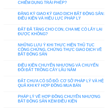
CHIẾM DỤNG TRÁI PHÉP?
ĐĂNG KÝ GIAO KÝ GIAO DỊCH BẤT ĐỘNG SẢN:
ĐIỀU KIỆN VÀ HIỆU LỰC PHÁP LÝ
ĐẤT ĐÃ TẶNG CHO CON, CHA MẸ CÓ LẤY LẠI
ĐƯỢC KHÔNG?
NHỮNG LƯU Ý KHI THỰC HIỆN THỦ TỤC
CÔNG CHỨNG, CHỨNG THỰC GIAO DỊCH VỀ
BẤT ĐỘNG SẢN
ĐIỀU KIỆN CHUYỂN NHƯỢNG VÀ CHUYỂN
ĐỔI ĐẤT TRỒNG CÂY LÂU NĂM
ĐẤT CHƯA CÓ SỔ ĐỎ: CƠ SỞ PHÁP LÝ VÀ HỆ
QUẢ KHI KÝ HỢP ĐỒNG MUA BÁN
PHÁP LÝ VỀ HỢP ĐỒNG CHUYỂN NHƯỢNG
BẤT ĐỘNG SẢN KÈM ĐIỀU KIỆN