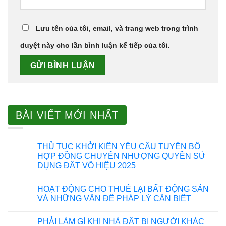
Lưu tên của tôi, email, và trang web trong trình
duyệt này cho lần bình luận kế tiếp của tôi.
BÀI VIẾT MỚI NHẤT
THỦ TỤC KHỞI KIỆN YÊU CẦU TUYÊN BỐ
HỢP ĐỒNG CHUYỂN NHƯỢNG QUYỀN SỬ
DỤNG ĐẤT VÔ HIỆU 2025
HOẠT ĐỘNG CHO THUÊ LẠI BẤT ĐỘNG SẢN
VÀ NHỮNG VẤN ĐỀ PHÁP LÝ CẦN BIẾT
PHẢI LÀM GÌ KHI NHÀ ĐẤT BỊ NGƯỜI KHÁC