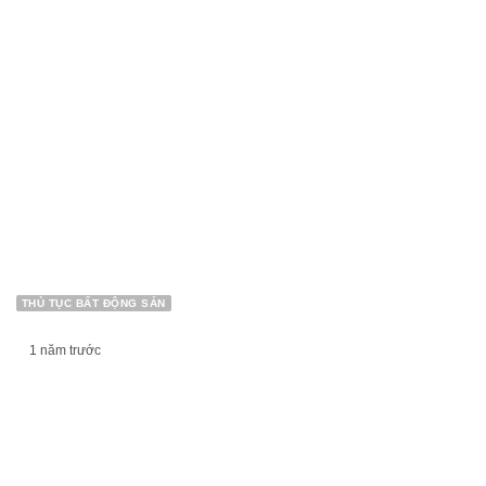
THỦ TỤC BẤT ĐỘNG SẢN
1 năm trước
ĐIỀU KIỆN CẤP SỔ CHO ĐẤT KHÔNG CÓ GIẤY TỜ
VỀ QUYỀN SỬ DỤNG ĐẤT