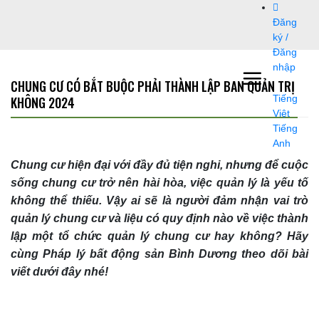
Bỏ
Đăng
qua
ký /
nội
Đăng
dung
nhập
CHUNG CƯ CÓ BẮT BUỘC PHẢI THÀNH LẬP BAN QUẢN TRỊ
KHÔNG 2024
Tiếng
Việt
Tiếng
Anh
Chung cư hiện đại với đầy đủ tiện nghi, nhưng để cuộc
sống chung cư trở nên hài hòa, việc quản lý là yếu tố
không thể thiếu. Vậy ai sẽ là người đảm nhận vai trò
quản lý chung cư và liệu có quy định nào về việc thành
lập một tổ chức quản lý chung cư hay không? Hãy
cùng Pháp lý bất động sản Bình Dương theo dõi bài
viết dưới đây nhé!