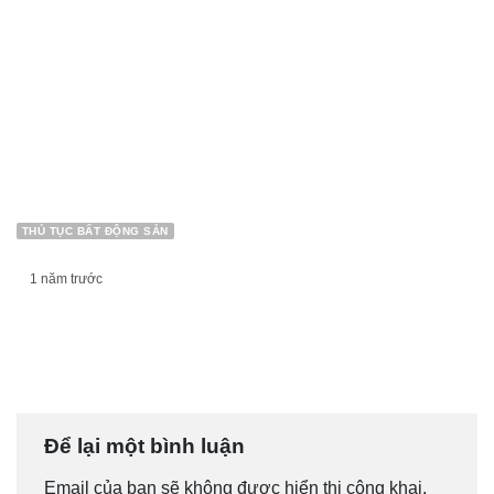
THỦ TỤC BẤT ĐỘNG SẢN
1 năm trước
THỦ TỤC TÁCH THỬA TẠI BÌNH DƯƠNG
Để lại một bình luận
Email của bạn sẽ không được hiển thị công khai.