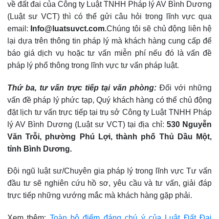
về đất đai của Công ty Luật TNHH Pháp lý AV Bình Dương
(Luật sư VCT) thì có thể gửi câu hỏi trong lĩnh vực qua
email:
Info@luatsuvct.com
.Chúng tôi sẽ chủ động liên hệ
lại dựa trên thông tin pháp lý mà khách hàng cung cấp để
báo giá dịch vụ hoặc tư vấn miễn phí nếu đó là vấn đề
pháp lý phổ thông trong lĩnh vực tư vấn pháp luật.
Thứ ba, tư vấn trực tiếp tại văn phòng:
Đối với những
vấn đề pháp lý phức tạp, Quý khách hàng có thể chủ động
đặt lịch tư vấn trực tiếp tại trụ sở Công ty Luật TNHH Pháp
lý AV Bình Dương (Luật sư VCT) tại địa chỉ:
530 Nguyễn
Văn Trỗi, phường Phú Lợi, thành phố Thủ Dầu Một,
tỉnh Bình Dương.
Đội ngũ luật sư/Chuyên gia pháp lý trong lĩnh vực Tư vấn
đầu tư sẽ nghiên cứu hồ sơ, yêu cầu và tư vấn, giải đáp
trực tiếp những vướng mắc mà khách hàng gặp phải.
Xem thêm:
Toàn bộ điểm đáng chú ý của Luật Đất Đai