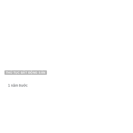
THỦ TỤC BẤT ĐỘNG SẢN
1 năm trước
HỒ SƠ, THỦ TỤC CẤP GIẤY CHỨNG NHẬN
QUYỀN SỬ DỤNG ĐẤT LẦN ĐẦU