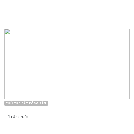
VIỆT KIỀU CÓ ĐƯỢC MUA NHÀ Ở VIỆT NAM
KHÔNG?
THỦ TỤC BẤT ĐỘNG SẢN
1 năm trước
NGHỊ ĐỊNH VỀ CẢI TẠO, XÂY DỰNG LẠI NHÀ
CHUNG CƯ CÓ HIỆU LỰC TỪ NGÀY 1/9/2021