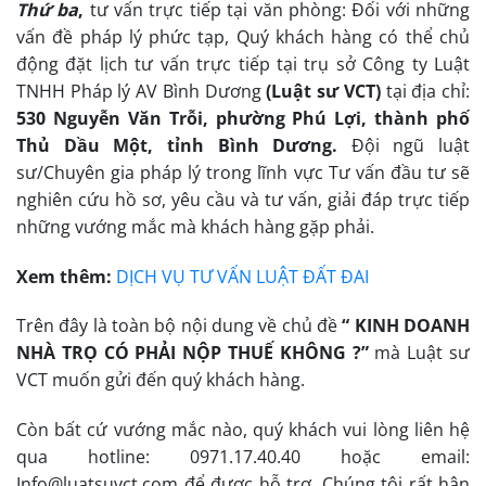
Thứ ba
,
tư vấn trực tiếp tại văn phòng: Đối với những
vấn đề pháp lý phức tạp, Quý khách hàng có thể chủ
động đặt lịch tư vấn trực tiếp tại trụ sở Công ty Luật
TNHH Pháp lý AV Bình Dương
(Luật sư VCT)
tại địa chỉ:
530 Nguyễn Văn Trỗi, phường Phú Lợi, thành phố
Thủ Dầu Một, tỉnh Bình Dương.
Đội ngũ luật
sư/Chuyên gia pháp lý trong lĩnh vực Tư vấn đầu tư sẽ
nghiên cứu hồ sơ, yêu cầu và tư vấn, giải đáp trực tiếp
những vướng mắc mà khách hàng gặp phải.
Xem thêm:
DỊCH VỤ TƯ VẤN LUẬT ĐẤT ĐAI
Trên đây là toàn bộ nội dung về chủ đề
“
KINH DOANH
NHÀ TRỌ CÓ PHẢI NỘP THUẾ KHÔNG ?
”
mà Luật sư
VCT muốn gửi đến quý khách hàng.
Còn bất cứ vướng mắc nào, quý khách vui lòng liên hệ
qua hotline: 0971.17.40.40 hoặc email:
Info@luatsuvct.com để được hỗ trợ. Chúng tôi rất hân