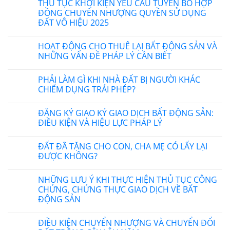
THỦ TỤC KHỞI KIỆN YÊU CẦU TUYÊN BỐ HỢP
ĐỒNG CHUYỂN NHƯỢNG QUYỀN SỬ DỤNG
ĐẤT VÔ HIỆU 2025
HOẠT ĐỘNG CHO THUÊ LẠI BẤT ĐỘNG SẢN VÀ
NHỮNG VẤN ĐỀ PHÁP LÝ CẦN BIẾT
PHẢI LÀM GÌ KHI NHÀ ĐẤT BỊ NGƯỜI KHÁC
CHIẾM DỤNG TRÁI PHÉP?
ĐĂNG KÝ GIAO KÝ GIAO DỊCH BẤT ĐỘNG SẢN:
ĐIỀU KIỆN VÀ HIỆU LỰC PHÁP LÝ
ĐẤT ĐÃ TẶNG CHO CON, CHA MẸ CÓ LẤY LẠI
ĐƯỢC KHÔNG?
NHỮNG LƯU Ý KHI THỰC HIỆN THỦ TỤC CÔNG
CHỨNG, CHỨNG THỰC GIAO DỊCH VỀ BẤT
ĐỘNG SẢN
ĐIỀU KIỆN CHUYỂN NHƯỢNG VÀ CHUYỂN ĐỔI