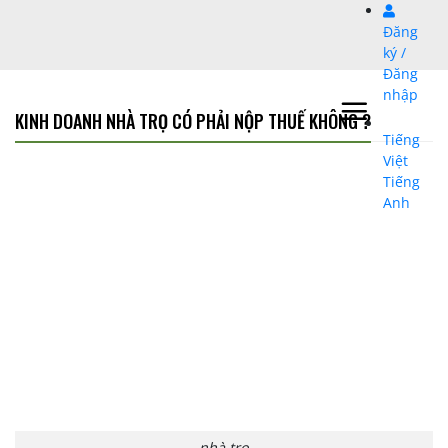
Bỏ
Đăng
qua
ký /
nội
Đăng
dung
nhập
KINH DOANH NHÀ TRỌ CÓ PHẢI NỘP THUẾ KHÔNG ?
Tiếng
Việt
Tiếng
Anh
nhà trọ