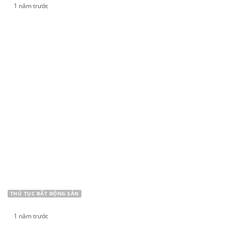
1 năm trước
TRA CỨU ĐẤT QUY HOẠCH Ở BÌNH DƯƠNG NHƯ
THẾ NÀO?
THỦ TỤC BẤT ĐỘNG SẢN
1 năm trước