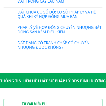
ĐẤT TRỒNG CÂY LÂU NĂM
ĐẤT CHƯA CÓ SỔ ĐỎ: CƠ SỞ PHÁP LÝ VÀ HỆ
QUẢ KHI KÝ HỢP ĐỒNG MUA BÁN
PHÁP LÝ VỀ HỢP ĐỒNG CHUYỂN NHƯỢNG BẤT
ĐỘNG SẢN KÈM ĐIỀU KIỆN
ĐẤT ĐANG CÓ TRANH CHẤP CÓ CHUYỂN
NHƯỢNG ĐƯỢC KHÔNG?
THÔNG TIN LIÊN HỆ LUẬT SƯ PHÁP LÝ BĐS BÌNH DƯƠNG
TƯ VẤN MIỄN PHÍ