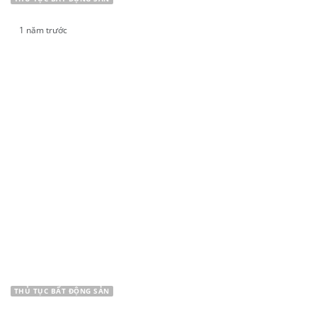
1 năm trước
THỦ TỤC ĐẶT CỌC MUA CHUNG CƯ CHI TIẾT
NĂM 2025
THỦ TỤC BẤT ĐỘNG SẢN