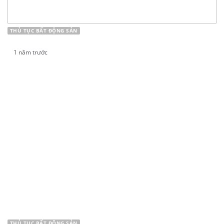
THỦ TỤC BẤT ĐỘNG SẢN
1 năm trước
XỬ LÝ ĐẤT GIAO KHÔNG ĐÚNG THẨM QUYỀN
THỦ TỤC BẤT ĐỘNG SẢN