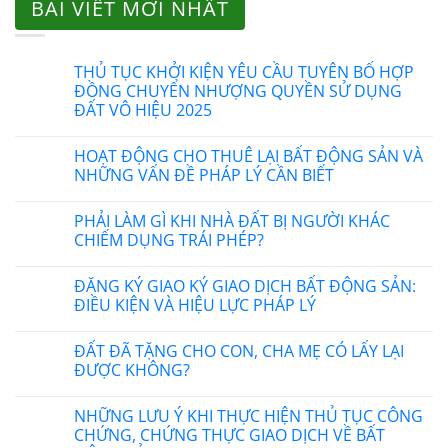
BÀI VIẾT MỚI NHẤT
THỦ TỤC KHỞI KIỆN YÊU CẦU TUYÊN BỐ HỢP
ĐỒNG CHUYỂN NHƯỢNG QUYỀN SỬ DỤNG
ĐẤT VÔ HIỆU 2025
HOẠT ĐỘNG CHO THUÊ LẠI BẤT ĐỘNG SẢN VÀ
NHỮNG VẤN ĐỀ PHÁP LÝ CẦN BIẾT
PHẢI LÀM GÌ KHI NHÀ ĐẤT BỊ NGƯỜI KHÁC
CHIẾM DỤNG TRÁI PHÉP?
ĐĂNG KÝ GIAO KÝ GIAO DỊCH BẤT ĐỘNG SẢN:
ĐIỀU KIỆN VÀ HIỆU LỰC PHÁP LÝ
ĐẤT ĐÃ TẶNG CHO CON, CHA MẸ CÓ LẤY LẠI
ĐƯỢC KHÔNG?
NHỮNG LƯU Ý KHI THỰC HIỆN THỦ TỤC CÔNG
CHỨNG, CHỨNG THỰC GIAO DỊCH VỀ BẤT