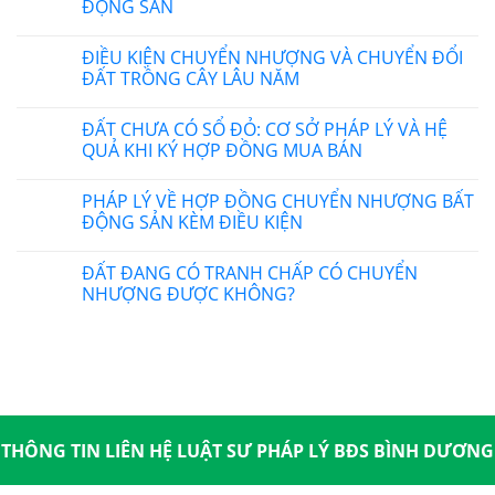
ĐỘNG SẢN
ĐIỀU KIỆN CHUYỂN NHƯỢNG VÀ CHUYỂN ĐỔI
ĐẤT TRỒNG CÂY LÂU NĂM
ĐẤT CHƯA CÓ SỔ ĐỎ: CƠ SỞ PHÁP LÝ VÀ HỆ
QUẢ KHI KÝ HỢP ĐỒNG MUA BÁN
PHÁP LÝ VỀ HỢP ĐỒNG CHUYỂN NHƯỢNG BẤT
ĐỘNG SẢN KÈM ĐIỀU KIỆN
ĐẤT ĐANG CÓ TRANH CHẤP CÓ CHUYỂN
NHƯỢNG ĐƯỢC KHÔNG?
THÔNG TIN LIÊN HỆ LUẬT SƯ PHÁP LÝ BĐS BÌNH DƯƠNG