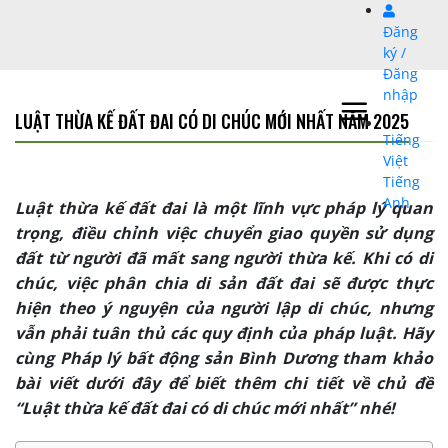
Bỏ
Đăng
qua
ký /
nội
Đăng
dung
nhập
LUẬT THỪA KẾ ĐẤT ĐAI CÓ DI CHÚC MỚI NHẤT NĂM 2025
Tiếng
Việt
Tiếng
Anh
Luật thừa kế đất đai là một lĩnh vực pháp lý quan
trọng, điều chỉnh việc chuyển giao quyền sử dụng
đất từ người đã mất sang người thừa kế. Khi có di
chúc, việc phân chia di sản đất đai sẽ được thực
hiện theo ý nguyện của người lập di chúc, nhưng
vẫn phải tuân thủ các quy định của pháp luật. Hãy
cùng Pháp lý bất động sản Bình Dương tham khảo
bài viết dưới đây để biết thêm chi tiết về chủ đề
“Luật thừa kế đất đai có di chúc mới nhất” nhé!