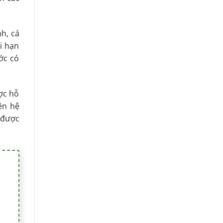
h, cá
i hạn
ớc có
ợc hỗ
ên hệ
 được