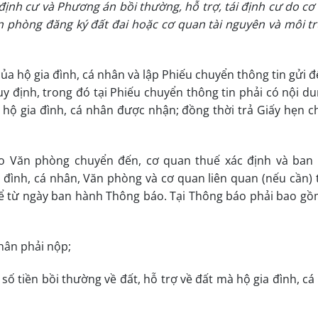
 định cư và Phương án bồi thường, hỗ trợ, tái định cư do cơ
n phòng đăng ký đất đai hoặc cơ quan tài nguyên và môi t
ủa hộ gia đình, cá nhân và lập Phiếu chuyển thông tin gửi 
y định, trong đó tại Phiếu chuyển thông tin phải có nội du
à hộ gia đình, cá nhân được nhận; đồng thời trả Giấy hẹn c
do Văn phòng chuyển đến, cơ quan thuế xác định và ban
 đình, cá nhân, Văn phòng và cơ quan liên quan (nếu cần) 
 kể từ ngày ban hành Thông báo. Tại Thông báo phải bao gồ
nhân phải nộp;
 số tiền bồi thường về đất, hỗ trợ về đất mà hộ gia đình, c