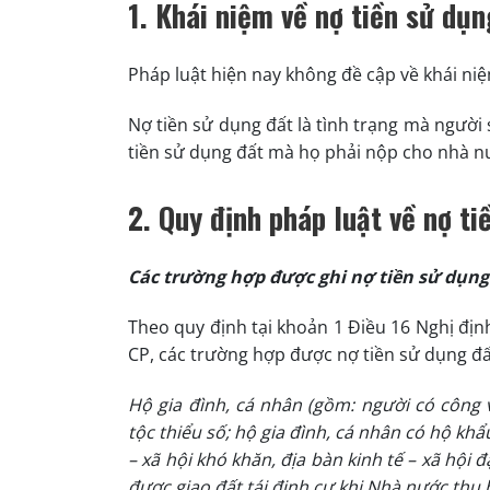
1. Khái niệm về nợ tiền sử dụ
Pháp luật hiện nay không đề cập về khái niệ
Nợ tiền sử dụng đất là tình trạng mà ngườ
tiền sử dụng đất mà họ phải nộp cho nhà nư
2. Quy định pháp luật về nợ t
Các trường hợp được ghi nợ tiền sử dụn
Theo quy định tại khoản 1 Điều 16 Nghị đị
CP, các trường hợp được nợ tiền sử dụng đất
Hộ gia đình, cá nhân (gồm: người có công 
tộc thiểu số; hộ gia đình, cá nhân có hộ khẩ
– xã hội khó khăn, địa bàn kinh tế – xã hội
được giao đất tái định cư khi Nhà nước thu 