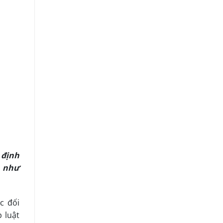
 định
n như
c đối
 luật