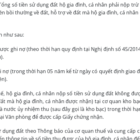
Tổng số tiền sử dụng đất hộ gia đình, cá nhân phải nộp trừ 
iền bồi thường về đất, hỗ trợ về đất mà hộ gia đình, cá nhâ
ền như sau:
ược ghi nợ (theo thời hạn quy định tại Nghị định số 45/201
).
 nợ (trong thời hạn 05 năm kể từ ngày có quyết định giao đ
ền).
, hộ gia đình, cá nhân nộp số tiền sử dụng đất không đượ
ề đất mà hộ gia đình, cá nhân được nhận) tại cơ quan kho bạ
 nước ủy nhiệm thu (sau đây gọi là kho bạc) trong thời hạ
tại Văn phòng để được cấp Giấy chứng nhận.
ử dụng đất theo Thông báo của cơ quan thuế và cung cấp 
ển thông tin về số tiền thu được của hộ gia đình, cá nhân đ