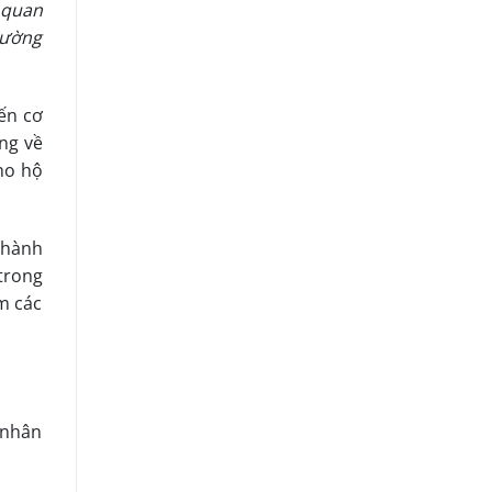
 quan
rường
đến cơ
ng về
ho hộ
 hành
trong
m các
á nhân