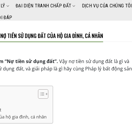
 LÝ
ĐẠI DIỆN TRANH CHẤP ĐẤT
DỊCH VỤ CỦA CHÚNG TÔI
I ĐÁP
 NỢ TIỀN SỬ DỤNG ĐẤT CỦA HỘ GIA ĐÌNH, CÁ NHÂN
m “Nợ tiền sử dụng đất”.
Vậy nợ tiền sử dụng đất là gì và
ử dụng đất, và giải pháp là gì hãy cùng Pháp lý bất động sả
.
ất
của hộ gia đình, cá nhân