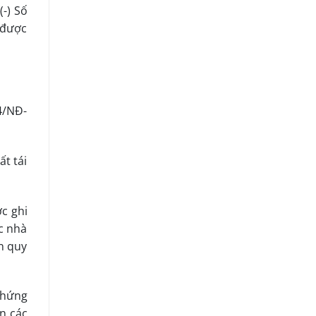
(-) Số
n được
4/NĐ-
ất tái
c ghi
c nhà
n quy
chứng
ến các