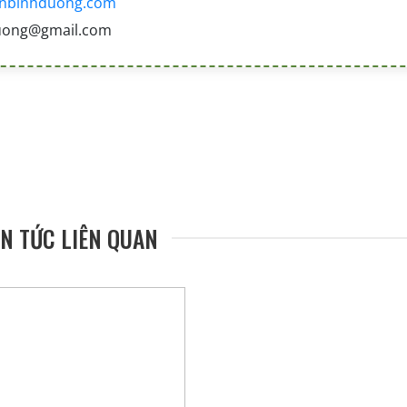
nbinhduong.com
uong@gmail.com
IN TỨC LIÊN QUAN