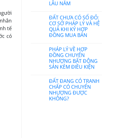
LÂU NĂM
người
ĐẤT CHƯA CÓ SỔ ĐỎ:
á nhân
CƠ SỞ PHÁP LÝ VÀ HỆ
inh tế
QUẢ KHI KÝ HỢP
ĐỒNG MUA BÁN
ớc có
PHÁP LÝ VỀ HỢP
ĐỒNG CHUYỂN
NHƯỢNG BẤT ĐỘNG
SẢN KÈM ĐIỀU KIỆN
ĐẤT ĐANG CÓ TRANH
CHẤP CÓ CHUYỂN
NHƯỢNG ĐƯỢC
KHÔNG?