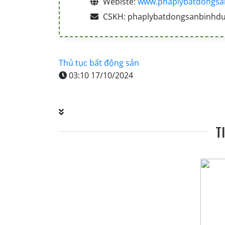
Webiste:
www.phaplybatdongsa
CSKH: phaplybatdongsanbinhd
Thủ tục bất động sản
03:10 17/10/2024
T