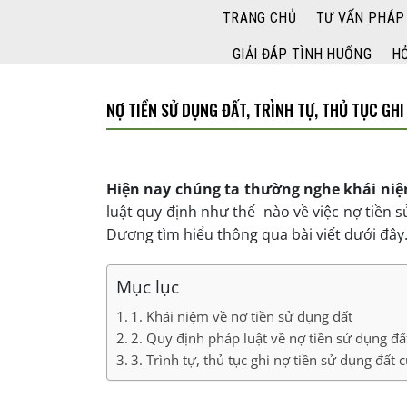
Bỏ
TRANG CHỦ
TƯ VẤN PHÁP
qua
nội
GIẢI ĐÁP TÌNH HUỐNG
HỎ
dung
NỢ TIỀN SỬ DỤNG ĐẤT, TRÌNH TỰ, THỦ TỤC GHI
Hiện nay chúng ta thường nghe khái niệ
luật quy định như thế nào về việc nợ tiền s
Dương tìm hiểu thông qua bài viết dưới đây
Mục lục
1. Khái niệm về nợ tiền sử dụng đất
2. Quy định pháp luật về nợ tiền sử dụng đ
3. Trình tự, thủ tục ghi nợ tiền sử dụng đất 