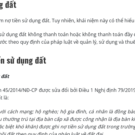
ng đất
m nợ tiền sử dụng đất. Tuy nhiên, khái niệm này có thể hiểu 
i sử dụng đất không thanh toán hoặc không thanh toán đầy 
ớc theo quy định của pháp luật về quản lý, sử dụng và thuế
iền sử dụng đất
g đất
nh 45/2014/NĐ-CP được sửa đổi bởi Điều 1 Nghị định 79/201
 là:
với cách mạng; hộ nghèo; hộ gia đình, cá nhân là đồng bà
u thường trú tại địa bàn cấp xã được công nhận là địa bàn k
 đặc biệt khó khăn) được ghi nợ tiền sử dụng đất trong trườ
hồi đất theo quy định của pháp luật về đất đai
.