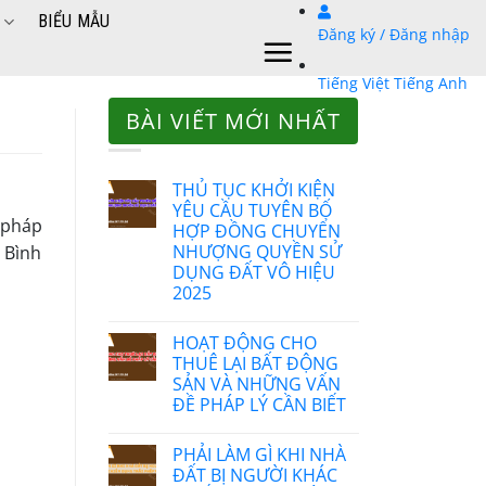
BIỂU MẪU
Đăng ký / Đăng nhập
Tiếng Việt
Tiếng Anh
BÀI VIẾT MỚI NHẤT
THỦ TỤC KHỞI KIỆN
YÊU CẦU TUYÊN BỐ
 pháp
HỢP ĐỒNG CHUYỂN
NHƯỢNG QUYỀN SỬ
n Bình
DỤNG ĐẤT VÔ HIỆU
2025
HOẠT ĐỘNG CHO
THUÊ LẠI BẤT ĐỘNG
SẢN VÀ NHỮNG VẤN
ĐỀ PHÁP LÝ CẦN BIẾT
PHẢI LÀM GÌ KHI NHÀ
ĐẤT BỊ NGƯỜI KHÁC