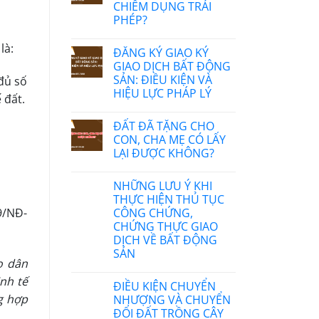
CHIẾM DỤNG TRÁI
PHÉP?
là:
ĐĂNG KÝ GIAO KÝ
GIAO DỊCH BẤT ĐỘNG
SẢN: ĐIỀU KIỆN VÀ
đủ số
HIỆU LỰC PHÁP LÝ
 đất.
ĐẤT ĐÃ TẶNG CHO
CON, CHA MẸ CÓ LẤY
LẠI ĐƯỢC KHÔNG?
NHỮNG LƯU Ý KHI
THỰC HIỆN THỦ TỤC
CÔNG CHỨNG,
9/NĐ-
CHỨNG THỰC GIAO
DỊCH VỀ BẤT ĐỘNG
SẢN
o dân
inh tế
ĐIỀU KIỆN CHUYỂN
ng hợp
NHƯỢNG VÀ CHUYỂN
ĐỔI ĐẤT TRỒNG CÂY