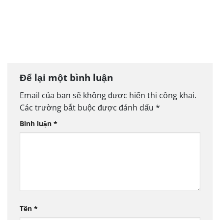
CÁ NHÂN CÓ ĐƯỢC ĐĂNG KÝ LÀM ĐẠI LÝ
THƯƠNG MẠI?
Để lại một bình luận
Email của bạn sẽ không được hiển thị công khai.
Các trường bắt buộc được đánh dấu
*
Bình luận
*
Tên
*