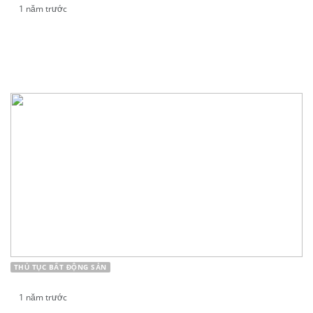
1 năm trước
THỦ TỤC ĐẶT CỌC MUA CHUNG CƯ CHI TIẾT
NĂM 2025
THỦ TỤC BẤT ĐỘNG SẢN
1 năm trước