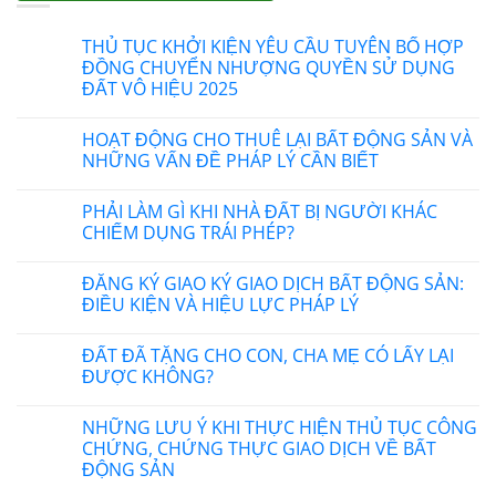
THỦ TỤC KHỞI KIỆN YÊU CẦU TUYÊN BỐ HỢP
ĐỒNG CHUYỂN NHƯỢNG QUYỀN SỬ DỤNG
ĐẤT VÔ HIỆU 2025
HOẠT ĐỘNG CHO THUÊ LẠI BẤT ĐỘNG SẢN VÀ
NHỮNG VẤN ĐỀ PHÁP LÝ CẦN BIẾT
PHẢI LÀM GÌ KHI NHÀ ĐẤT BỊ NGƯỜI KHÁC
CHIẾM DỤNG TRÁI PHÉP?
ĐĂNG KÝ GIAO KÝ GIAO DỊCH BẤT ĐỘNG SẢN:
ĐIỀU KIỆN VÀ HIỆU LỰC PHÁP LÝ
ĐẤT ĐÃ TẶNG CHO CON, CHA MẸ CÓ LẤY LẠI
ĐƯỢC KHÔNG?
NHỮNG LƯU Ý KHI THỰC HIỆN THỦ TỤC CÔNG
CHỨNG, CHỨNG THỰC GIAO DỊCH VỀ BẤT
ĐỘNG SẢN