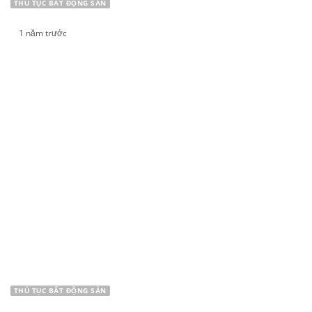
THỦ TỤC BẤT ĐỘNG SẢN
1 năm trước
NHỮNG ĐIỂM MỚI NỔI BẬT TRONG LUẬT ĐẤT
ĐAI 2024
THỦ TỤC BẤT ĐỘNG SẢN