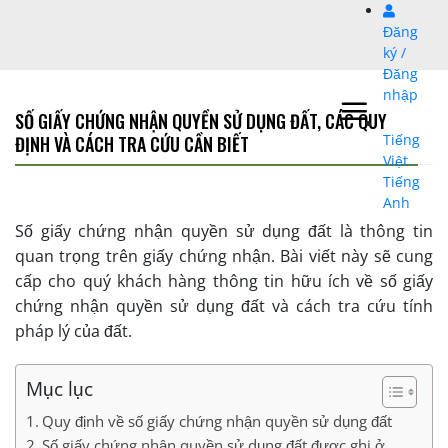
Bỏ
Đăng
qua
ký /
nội
Đăng
dung
nhập
SỐ GIẤY CHỨNG NHẬN QUYỀN SỬ DỤNG ĐẤT, CÁC QUY
Tiếng
ĐỊNH VÀ CÁCH TRA CỨU CẦN BIẾT
Việt
Tiếng
Anh
Số giấy chứng nhận quyền sử dụng đất là thông tin
quan trọng trên giấy chứng nhận. Bài viết này sẽ cung
cấp cho quý khách hàng thông tin hữu ích về số giấy
chứng nhận quyền sử dụng đất và cách tra cứu tính
pháp lý của đất.
Mục lục
Quy định về số giấy chứng nhận quyền sử dụng đất
Số giấy chứng nhận quyền sử dụng đất được ghi ở