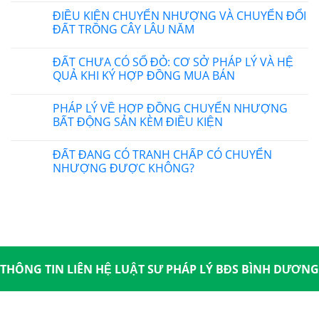
ĐIỀU KIỆN CHUYỂN NHƯỢNG VÀ CHUYỂN ĐỔI
ĐẤT TRỒNG CÂY LÂU NĂM
ĐẤT CHƯA CÓ SỔ ĐỎ: CƠ SỞ PHÁP LÝ VÀ HỆ
QUẢ KHI KÝ HỢP ĐỒNG MUA BÁN
PHÁP LÝ VỀ HỢP ĐỒNG CHUYỂN NHƯỢNG
BẤT ĐỘNG SẢN KÈM ĐIỀU KIỆN
ĐẤT ĐANG CÓ TRANH CHẤP CÓ CHUYỂN
NHƯỢNG ĐƯỢC KHÔNG?
THÔNG TIN LIÊN HỆ LUẬT SƯ PHÁP LÝ BĐS BÌNH DƯƠNG