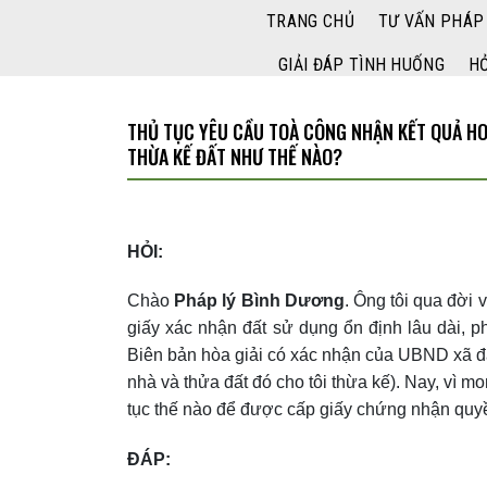
Bỏ
TRANG CHỦ
TƯ VẤN PHÁP
qua
GIẢI ĐÁP TÌNH HUỐNG
HỎ
nội
dung
THỦ TỤC YÊU CẦU TOÀ CÔNG NHẬN KẾT QUẢ HO
THỪA KẾ ĐẤT NHƯ THẾ NÀO?
HỎI:
Chào
P
háp lý Bình Dương
. Ông tôi qua đời 
giấy xác nhận đất sử dụng ổn định lâu dài, p
Biên bản hòa giải có xác nhận của UBND xã đã
nhà và thửa đất đó cho tôi thừa kế). Nay, vì m
tục thế nào để được cấp giấy chứng nhận quy
ĐÁP: