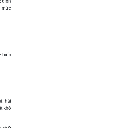
; diện
g mức
ý biến
i, hải
ệt khó