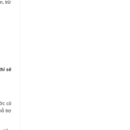
, trừ
thì sẽ
ước có
hỗ trợ