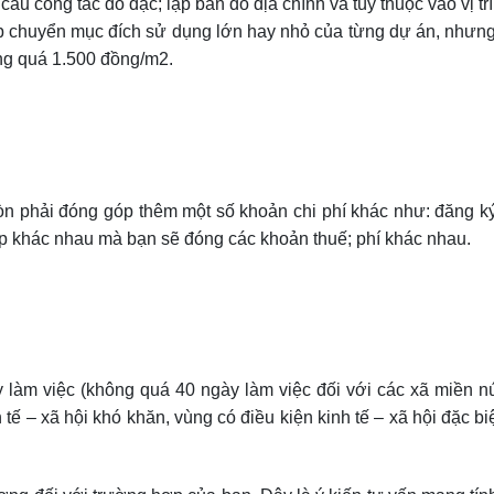
u công tác đo đạc; lập bản đồ địa chính và tùy thuộc vào vị trí
ép chuyển mục đích sử dụng lớn hay nhỏ của từng dự án, nhưn
ông quá 1.500 đồng/m2.
òn phải đóng góp thêm một số khoản chi phí khác như: đăng k
p khác nhau mà bạn sẽ đóng các khoản thuế; phí khác nhau.
 làm việc (không quá 40 ngày làm việc đối với các xã miền nú
 tế – xã hội khó khăn, vùng có điều kiện kinh tế – xã hội đặc bi