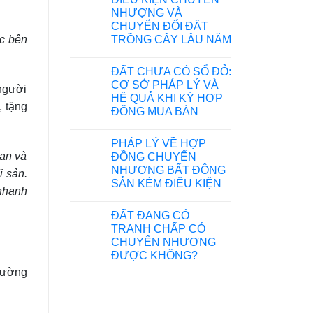
NHƯỢNG VÀ
CHUYỂN ĐỔI ĐẤT
TRỒNG CÂY LÂU NĂM
ác bên
ĐẤT CHƯA CÓ SỔ ĐỎ:
CƠ SỞ PHÁP LÝ VÀ
người
HỆ QUẢ KHI KÝ HỢP
, tặng
ĐỒNG MUA BÁN
PHÁP LÝ VỀ HỢP
bạn và
ĐỒNG CHUYỂN
NHƯỢNG BẤT ĐỘNG
i sản.
SẢN KÈM ĐIỀU KIỆN
 nhanh
ĐẤT ĐANG CÓ
TRANH CHẤP CÓ
CHUYỂN NHƯỢNG
ĐƯỢC KHÔNG?
trường