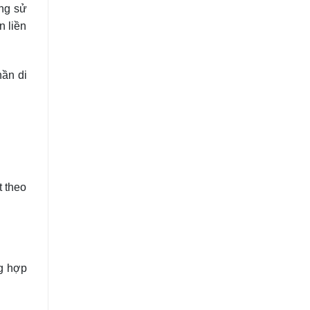
ang sử
n liền
hần di
t theo
ng hợp