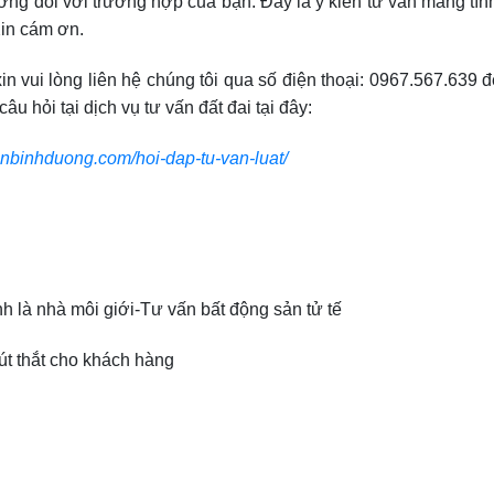
ơng đối với trường hợp của bạn. Đây là ý kiến tư vấn mang tín
Xin cám ơn.
n vui lòng liên hệ chúng tôi qua số điện thoại: 0967.567.639 
âu hỏi tại dịch vụ tư vấn đất đai tại đây:
anbinhduong.com/hoi-dap-tu-van-luat/
ình là nhà môi giới-Tư vấn bất động sản tử tế
út thắt cho khách hàng