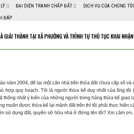
 LÝ
ĐẠI DIỆN TRANH CHẤP ĐẤT
DỊCH VỤ CỦA CHÚNG TÔI
I ĐÁP
À GIẢI THÀNH TẠI XÃ PHƯỜNG VÀ TRÌNH TỰ THỦ TỤC KHAI NHẬN
vào năm 2004, để lại một căn nhà trên thửa đất chưa cấp sổ và 
hù hợp quy hoạch. Tôi là người thừa kế duy nhất của ông tôi
 thống nhất ý kiến của những người trong hàng thừa kế giao l
ong muốn được thừa kế lại mảnh đất trên thì tôi phải thực hiện c
ền sử dụng đất, quyền sở hữu nhà ở đứng tên tôi? Xin cảm ơn.