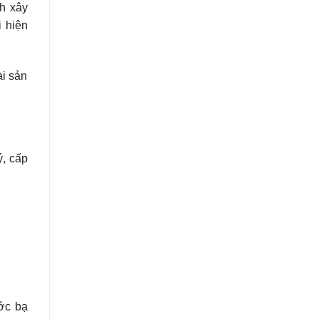
h xây
 hiện
ài sản
ý, cấp
ước bạ