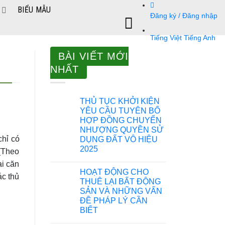
BIỂU MẪU
Đăng ký / Đăng nhập
Tiếng Việt
Tiếng Anh
BÀI VIẾT MỚI
NHẤT
THỦ TỤC KHỞI KIỆN
YÊU CẦU TUYÊN BỐ
HỢP ĐỒNG CHUYỂN
NHƯỢNG QUYỀN SỬ
chỉ có
DỤNG ĐẤT VÔ HIỆU
2025
 (Theo
ại căn
HOẠT ĐỘNG CHO
ác thủ
THUÊ LẠI BẤT ĐỘNG
SẢN VÀ NHỮNG VẤN
ĐỀ PHÁP LÝ CẦN
BIẾT