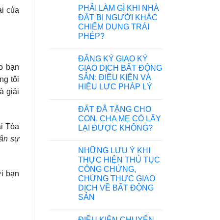
PHẢI LÀM GÌ KHI NHÀ
i của
ĐẤT BỊ NGƯỜI KHÁC
CHIẾM DỤNG TRÁI
PHÉP?
ĐĂNG KÝ GIAO KÝ
o bạn
GIAO DỊCH BẤT ĐỘNG
SẢN: ĐIỀU KIỆN VÀ
ng tôi
HIỆU LỰC PHÁP LÝ
 giải
ĐẤT ĐÃ TẶNG CHO
CON, CHA MẸ CÓ LẤY
i Tòa
LẠI ĐƯỢC KHÔNG?
dân sự
NHỮNG LƯU Ý KHI
THỰC HIỆN THỦ TỤC
CÔNG CHỨNG,
i bạn
CHỨNG THỰC GIAO
DỊCH VỀ BẤT ĐỘNG
SẢN
ĐIỀU KIỆN CHUYỂN