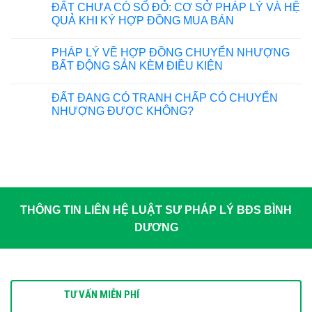
ĐẤT CHƯA CÓ SỔ ĐỎ: CƠ SỞ PHÁP LÝ VÀ HỆ
QUẢ KHI KÝ HỢP ĐỒNG MUA BÁN
PHÁP LÝ VỀ HỢP ĐỒNG CHUYỂN NHƯỢNG
BẤT ĐỘNG SẢN KÈM ĐIỀU KIỆN
ĐẤT ĐANG CÓ TRANH CHẤP CÓ CHUYỂN
NHƯỢNG ĐƯỢC KHÔNG?
THÔNG TIN LIÊN HỆ LUẬT SƯ PHÁP LÝ BĐS BÌNH
DƯƠNG
TƯ VẤN MIỄN PHÍ