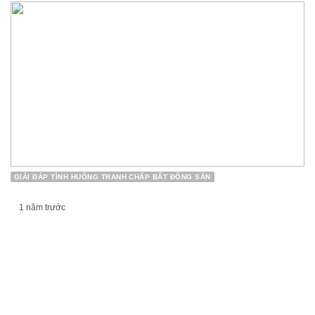
GIẢI ĐÁP TÌNH HUỐNG TRANH CHẤP BẤT ĐỘNG SẢN
1 năm trước
Tranh chấp đất đai là gì? Đất đang tranh chấp
thì có mua được không? Làm sao để biết thửa
đất hiện đang có tranh chấp? Nhận diện những
rủi ro pháp lý có thể xảy ra.