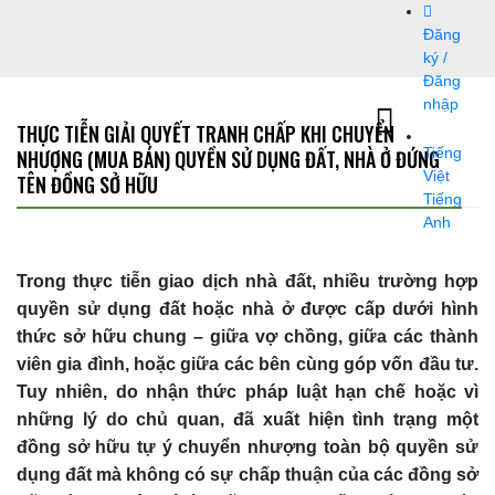
Bỏ
Đăng
qua
ký /
nội
Đăng
dung
nhập
THỰC TIỄN GIẢI QUYẾT TRANH CHẤP KHI CHUYỂN
NHƯỢNG (MUA BÁN) QUYỀN SỬ DỤNG ĐẤT, NHÀ Ở ĐỨNG
Tiếng
Việt
TÊN ĐỒNG SỞ HỮU
Tiếng
Anh
Trong thực tiễn giao dịch nhà đất, nhiều trường hợp
quyền sử dụng đất hoặc nhà ở được cấp dưới hình
thức sở hữu chung – giữa vợ chồng, giữa các thành
viên gia đình, hoặc giữa các bên cùng góp vốn đầu tư.
Tuy nhiên, do nhận thức pháp luật hạn chế hoặc vì
những lý do chủ quan, đã xuất hiện tình trạng một
đồng sở hữu tự ý chuyển nhượng toàn bộ quyền sử
dụng đất mà không có sự chấp thuận của các đồng sở