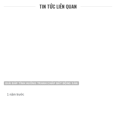
TIN TỨC LIÊN QUAN
GIẢI ĐÁP TÌNH HUỐNG TRANH CHẤP BẤT ĐỘNG SẢN
1 năm trước
Những vấn đề pháp lý cần biết khi tham gia mua
bán, chuyển nhượng đất đứng đồng sở hữu