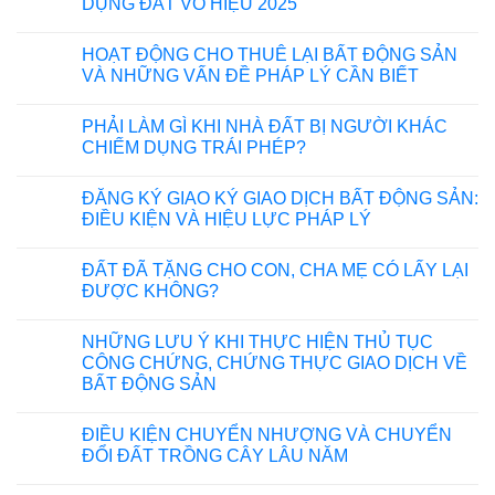
DỤNG ĐẤT VÔ HIỆU 2025
HOẠT ĐỘNG CHO THUÊ LẠI BẤT ĐỘNG SẢN
VÀ NHỮNG VẤN ĐỀ PHÁP LÝ CẦN BIẾT
PHẢI LÀM GÌ KHI NHÀ ĐẤT BỊ NGƯỜI KHÁC
CHIẾM DỤNG TRÁI PHÉP?
ĐĂNG KÝ GIAO KÝ GIAO DỊCH BẤT ĐỘNG SẢN:
ĐIỀU KIỆN VÀ HIỆU LỰC PHÁP LÝ
ĐẤT ĐÃ TẶNG CHO CON, CHA MẸ CÓ LẤY LẠI
ĐƯỢC KHÔNG?
NHỮNG LƯU Ý KHI THỰC HIỆN THỦ TỤC
CÔNG CHỨNG, CHỨNG THỰC GIAO DỊCH VỀ
BẤT ĐỘNG SẢN
ĐIỀU KIỆN CHUYỂN NHƯỢNG VÀ CHUYỂN
ĐỔI ĐẤT TRỒNG CÂY LÂU NĂM