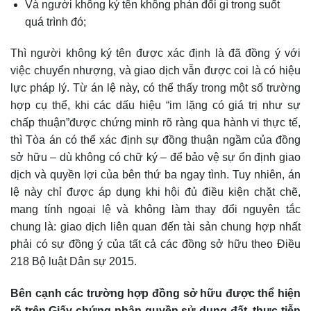
Và người không ký tên không phản đối gì trong suốt
quá trình đó;
Thì người không ký tên được xác định là đã đồng ý với
việc chuyển nhượng, và giao dịch vẫn được coi là có hiệu
lực pháp lý. Từ án lệ này, có thể thấy trong một số trường
hợp cụ thể, khi các dấu hiệu “im lặng có giá trị như sự
chấp thuận”được chứng minh rõ ràng qua hành vi thực tế,
thì Tòa án có thể xác định sự đồng thuận ngầm của đồng
sở hữu – dù không có chữ ký – để bảo vệ sự ổn định giao
dịch và quyền lợi của bên thứ ba ngay tình. Tuy nhiên, án
lệ này chỉ được áp dụng khi hội đủ điều kiện chặt chẽ,
mang tính ngoại lệ và không làm thay đổi nguyên tắc
chung là: giao dịch liên quan đến tài sản chung hợp nhất
phải có sự đồng ý của tất cả các đồng sở hữu theo Điều
218 Bộ luật Dân sự 2015.
Bên cạnh các trường hợp đồng sở hữu được thể hiện
rõ trên Giấy chứng nhận quyền sử dụng đất, thực tiễn