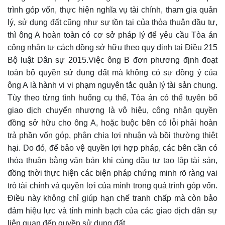
trình góp vốn, thực hiện nghĩa vụ tài chính, tham gia quản
lý, sử dụng đất cũng như sự tồn tại của thỏa thuận đầu tư,
thì ông A hoàn toàn có cơ sở pháp lý để yêu cầu Tòa án
công nhận tư cách đồng sở hữu theo quy định tại Điều 215
Bộ luật Dân sự 2015.Việc ông B đơn phương định đoạt
toàn bộ quyền sử dụng đất mà không có sự đồng ý của
ông A là hành vi vi phạm nguyên tắc quản lý tài sản chung.
Tùy theo từng tình huống cụ thể, Tòa án có thể tuyên bố
giao dịch chuyển nhượng là vô hiệu, công nhận quyền
đồng sở hữu cho ông A, hoặc buộc bên có lỗi phải hoàn
trả phần vốn góp, phân chia lợi nhuận và bồi thường thiệt
hại. Do đó, để bảo vệ quyền lợi hợp pháp, các bên cần có
thỏa thuận bằng văn bản khi cùng đầu tư tạo lập tài sản,
đồng thời thực hiện các biện pháp chứng minh rõ ràng vai
trò tài chính và quyền lợi của mình trong quá trình góp vốn.
Điều này không chỉ giúp hạn chế tranh chấp mà còn bảo
đảm hiệu lực và tính minh bạch của các giao dịch dân sự
liên quan đến quyền sử dụng đất.