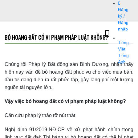
Bỏ
Đăng
qua
ký /
nội
Đăng
dung
nhập
BỎ HOANG ĐẤT CÓ VI PHẠM PHÁP LUẬT KHÔNG?
Tiếng
Việt
Tiếng
Anh
Chúng tôi Pháp lý Bất động sản Bình Dương, nhận thấy
hiện nay vấn đề bỏ hoang đất phục vụ cho việc mua bán,
đầu tư đang diễn ra rất phức tạp, gây lãng phí một lượng
nguồn tài nguyên lớn.
Vậy việc bỏ hoang đất có vi phạm pháp luật không?
Căn cứu pháp lý tháo rỡ nút thắt
Nghị định 91/2019-NĐ-CP về xử phạt hành chính trong
lĩnh vực đất đai: Thì hành vi bỏ hoang đất có thể bị phạt