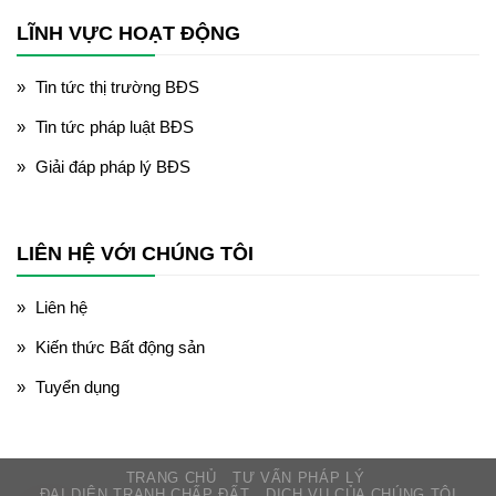
LĨNH VỰC HOẠT ĐỘNG
Tin tức thị trường BĐS
Tin tức pháp luật BĐS
Giải đáp pháp lý BĐS
LIÊN HỆ VỚI CHÚNG TÔI
Liên hệ
Kiến thức Bất động sản
Tuyển dụng
TRANG CHỦ
TƯ VẤN PHÁP LÝ
ĐẠI DIỆN TRANH CHẤP ĐẤT
DỊCH VỤ CỦA CHÚNG TÔI