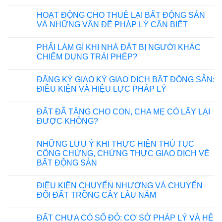
HOẠT ĐỘNG CHO THUÊ LẠI BẤT ĐỘNG SẢN
VÀ NHỮNG VẤN ĐỀ PHÁP LÝ CẦN BIẾT
PHẢI LÀM GÌ KHI NHÀ ĐẤT BỊ NGƯỜI KHÁC
CHIẾM DỤNG TRÁI PHÉP?
ĐĂNG KÝ GIAO KÝ GIAO DỊCH BẤT ĐỘNG SẢN:
ĐIỀU KIỆN VÀ HIỆU LỰC PHÁP LÝ
ĐẤT ĐÃ TẶNG CHO CON, CHA MẸ CÓ LẤY LẠI
ĐƯỢC KHÔNG?
NHỮNG LƯU Ý KHI THỰC HIỆN THỦ TỤC
CÔNG CHỨNG, CHỨNG THỰC GIAO DỊCH VỀ
BẤT ĐỘNG SẢN
ĐIỀU KIỆN CHUYỂN NHƯỢNG VÀ CHUYỂN
ĐỔI ĐẤT TRỒNG CÂY LÂU NĂM
ĐẤT CHƯA CÓ SỔ ĐỎ: CƠ SỞ PHÁP LÝ VÀ HỆ