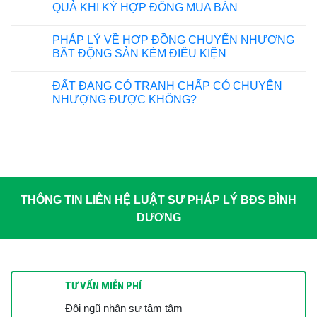
QUẢ KHI KÝ HỢP ĐỒNG MUA BÁN
PHÁP LÝ VỀ HỢP ĐỒNG CHUYỂN NHƯỢNG
BẤT ĐỘNG SẢN KÈM ĐIỀU KIỆN
ĐẤT ĐANG CÓ TRANH CHẤP CÓ CHUYỂN
NHƯỢNG ĐƯỢC KHÔNG?
THÔNG TIN LIÊN HỆ LUẬT SƯ PHÁP LÝ BĐS BÌNH
DƯƠNG
TƯ VẤN MIỄN PHÍ
Đội ngũ nhân sự tậm tâm