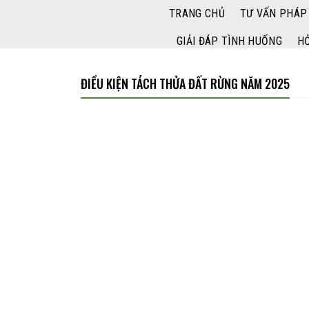
Bỏ
TRANG CHỦ
TƯ VẤN PHÁP
qua
nội
GIẢI ĐÁP TÌNH HUỐNG
HỎ
dung
ĐIỀU KIỆN TÁCH THỬA ĐẤT RỪNG NĂM 2025