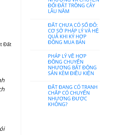
ĐỔI ĐẤT TRỒNG CÂY
LÂU NĂM
ĐẤT CHƯA CÓ SỔ ĐỎ:
CƠ SỞ PHÁP LÝ VÀ HỆ
QUẢ KHI KÝ HỢP
ĐỒNG MUA BÁN
t Đất
PHÁP LÝ VỀ HỢP
ĐỒNG CHUYỂN
NHƯỢNG BẤT ĐỘNG
SẢN KÈM ĐIỀU KIỆN
nh
ĐẤT ĐANG CÓ TRANH
ch
CHẤP CÓ CHUYỂN
NHƯỢNG ĐƯỢC
KHÔNG?
ói