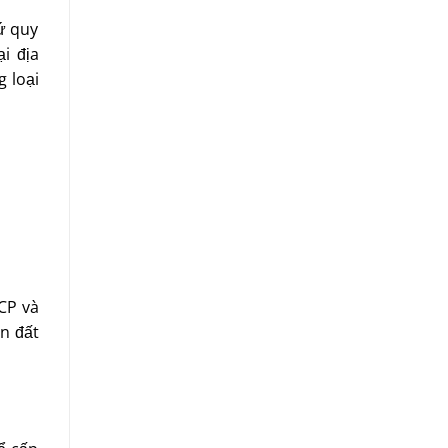
ứ quy
i địa
g loại
CP và
in đất