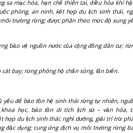
ống sa mạc hóa, hạn chế thiên tai, điều hòa khí hậ
c phòng, an ninh, kết hợp du lịch sinh thái, ng
vụ môi trường rừng; được phân theo mức độ xung y
ừng bảo vệ nguồn nước của cộng đồng dân cư; rừ
 cát bay; rừng phòng hộ chắn sóng, lấn biển.
 yếu để bảo tồn hệ sinh thái rừng tự nhiên, ngu
khoa học, bảo tồn di tích lịch sử – văn hóa, t
hợp du lịch sinh thái; nghỉ dưỡng, giải trí trừ ph
g đặc dụng; cung ứng dịch vụ môi trường rừng b