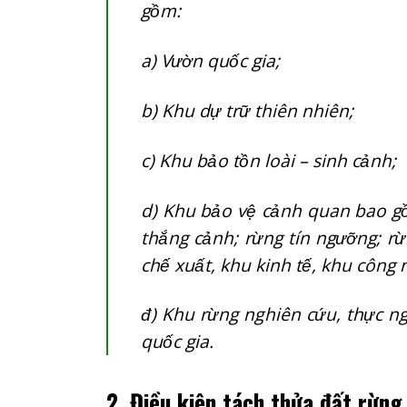
gồm:
a) Vườn quốc gia;
b) Khu dự trữ thiên nhiên;
c) Khu bảo tồn loài – sinh cảnh;
d) Khu bảo vệ cảnh quan bao gồm
thắng cảnh; rừng tín ngưỡng; rừ
chế xuất, khu kinh tế, khu công 
đ) Khu rừng nghiên cứu, thực ng
quốc gia.
2. Điều kiện tách thửa đất rừng