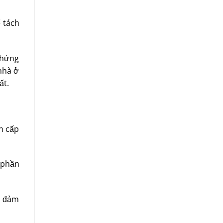
 tách
chứng
nhà ở
ất.
n cấp
 phần
o đảm