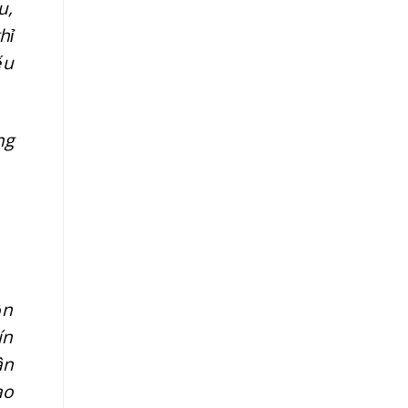
u,
hỉ
ếu
ng
ồn
ín
ân
ao