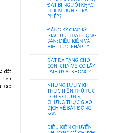
ĐẤT BỊ NGƯỜI KHÁC
CHIẾM DỤNG TRÁI
PHÉP?
ĐĂNG KÝ GIAO KÝ
GIAO DỊCH BẤT ĐỘNG
SẢN: ĐIỀU KIỆN VÀ
HIỆU LỰC PHÁP LÝ
ĐẤT ĐÃ TẶNG CHO
CON, CHA MẸ CÓ LẤY
a đất
LẠI ĐƯỢC KHÔNG?
triển
NHỮNG LƯU Ý KHI
t, tạo
THỰC HIỆN THỦ TỤC
CÔNG CHỨNG,
CHỨNG THỰC GIAO
DỊCH VỀ BẤT ĐỘNG
SẢN
ĐIỀU KIỆN CHUYỂN
NHƯỢNG VÀ CHUYỂN