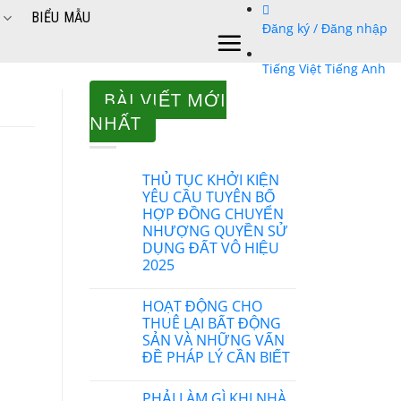
BIỂU MẪU
Đăng ký / Đăng nhập
Tiếng Việt
Tiếng Anh
BÀI VIẾT MỚI
NHẤT
THỦ TỤC KHỞI KIỆN
YÊU CẦU TUYÊN BỐ
HỢP ĐỒNG CHUYỂN
NHƯỢNG QUYỀN SỬ
DỤNG ĐẤT VÔ HIỆU
2025
HOẠT ĐỘNG CHO
THUÊ LẠI BẤT ĐỘNG
SẢN VÀ NHỮNG VẤN
ĐỀ PHÁP LÝ CẦN BIẾT
PHẢI LÀM GÌ KHI NHÀ