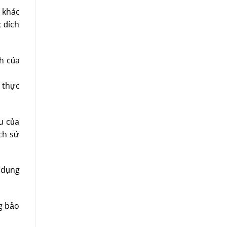
 khác
c đích
nh của
 thực
u của
ch sử
 dụng
g bảo