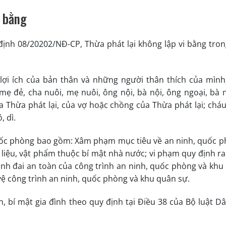
i bằng
 định 08/20202/NĐ-CP, Thừa phát lại không lập vi bằng tron
lợi ích của bản thân và những người thân thích của mình
mẹ đẻ, cha nuôi, mẹ nuôi, ông nội, bà nội, ông ngoại, bà n
của Thừa phát lại, của vợ hoặc chồng của Thừa phát lại; chá
, dì.
uốc phòng bao gồm: Xâm phạm mục tiêu về an ninh, quốc p
i liệu, vật phẩm thuộc bí mật nhà nước; vi phạm quy định ra
vành đai an toàn của công trình an ninh, quốc phòng và khu
vệ công trình an ninh, quốc phòng và khu quân sự.
n, bí mật gia đình theo quy định tại Điều 38 của Bộ luật Dâ