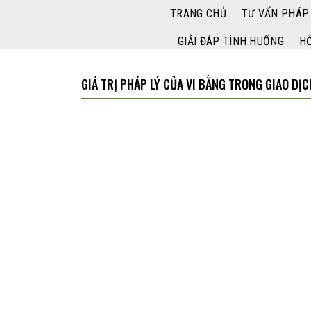
Bỏ
TRANG CHỦ
TƯ VẤN PHÁP
qua
nội
GIẢI ĐÁP TÌNH HUỐNG
HỎ
dung
GIÁ TRỊ PHÁP LÝ CỦA VI BẰNG TRONG GIAO DỊ