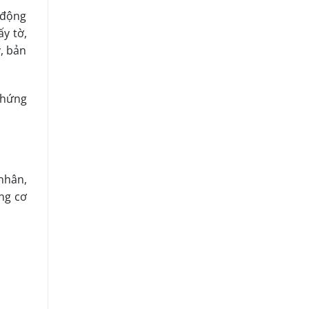
 động
y tờ,
, bản
chứng
nhân,
ng cơ