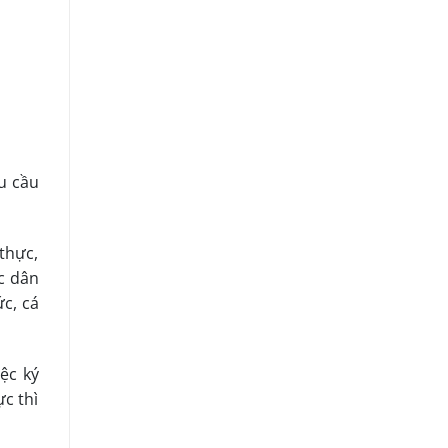
êu cầu
thực,
c dân
ức, cá
ệc ký
c thì