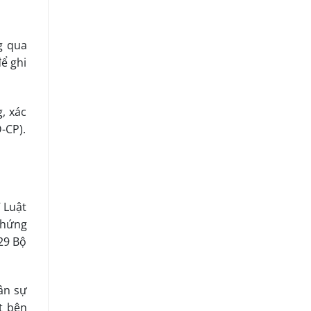
g qua
ể ghi
, xác
-CP).
 Luật
chứng
29 Bộ
dân sự
t bên