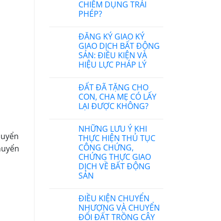
CHIẾM DỤNG TRÁI
PHÉP?
ĐĂNG KÝ GIAO KÝ
GIAO DỊCH BẤT ĐỘNG
SẢN: ĐIỀU KIỆN VÀ
HIỆU LỰC PHÁP LÝ
ĐẤT ĐÃ TẶNG CHO
CON, CHA MẸ CÓ LẤY
LẠI ĐƯỢC KHÔNG?
NHỮNG LƯU Ý KHI
huyển
THỰC HIỆN THỦ TỤC
CÔNG CHỨNG,
huyển
CHỨNG THỰC GIAO
DỊCH VỀ BẤT ĐỘNG
SẢN
ĐIỀU KIỆN CHUYỂN
NHƯỢNG VÀ CHUYỂN
ĐỔI ĐẤT TRỒNG CÂY