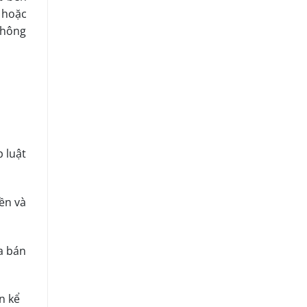
 hoặc
không
 luật
ền và
a bán
n kể