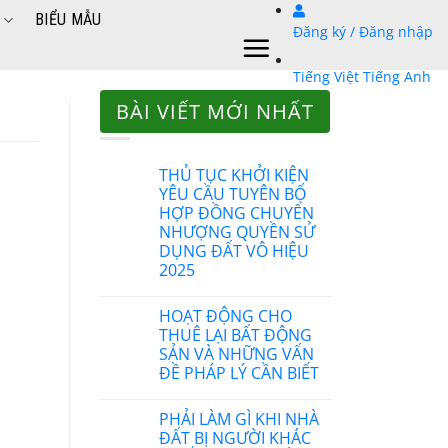
BIỂU MẪU
Đăng ký / Đăng nhập
Tiếng Việt
Tiếng Anh
BÀI VIẾT MỚI NHẤT
THỦ TỤC KHỞI KIỆN
YÊU CẦU TUYÊN BỐ
HỢP ĐỒNG CHUYỂN
NHƯỢNG QUYỀN SỬ
DỤNG ĐẤT VÔ HIỆU
2025
HOẠT ĐỘNG CHO
THUÊ LẠI BẤT ĐỘNG
SẢN VÀ NHỮNG VẤN
ĐỀ PHÁP LÝ CẦN BIẾT
PHẢI LÀM GÌ KHI NHÀ
ĐẤT BỊ NGƯỜI KHÁC