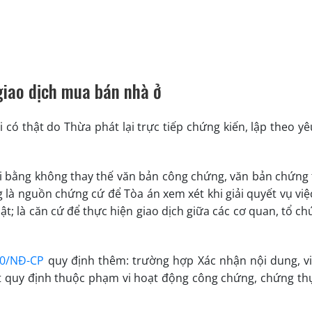
 giao dịch mua bán nhà ở
i có thật do Thừa phát lại trực tiếp chứng kiến, lập theo y
i bằng không thay thế văn bản công chứng, văn bản chứng 
g là nguồn chứng cứ để Tòa án xem xét khi giải quyết vụ việ
t; là căn cứ để thực hiện giao dịch giữa các cơ quan, tổ ch
20/NĐ-CP
quy định thêm: trường hợp Xác nhận nội dung, vi
t quy định thuộc phạm vi hoạt động công chứng, chứng thự