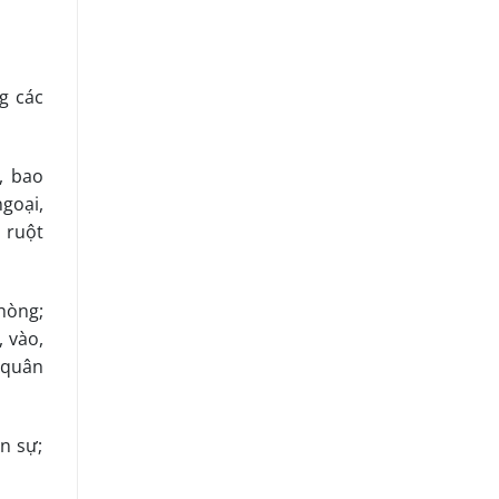
g các
, bao
goại,
u ruột
hòng;
, vào,
 quân
n sự;