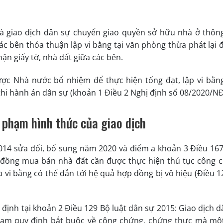
là giao dịch dân sự chuyển giao quyền sở hữu nhà ở thôn
 bên thỏa thuận lập vi bằng tại văn phòng thừa phát lại đ
hận giấy tờ, nhà đất giữa các bên.
ược Nhà nước bổ nhiệm để thực hiện tống đạt, lập vi bằng
 thi hành án dân sự (khoản 1 Điều 2 Nghị định số 08/2020/NĐ
i phạm hình thức của giao dịch
014 sửa đổi, bổ sung năm 2020 và điểm a khoản 3 Điều 167
p đồng mua bán nhà đất cần được thực hiện thủ tục công 
vi bằng có thể dẫn tới hệ quả hợp đồng bị vô hiệu (Điều 1
 định tại khoản 2 Điều 129 Bộ luật dân sự 2015: Giao dịch 
hạm quy định bắt buộc về công chứng, chứng thực mà mộ