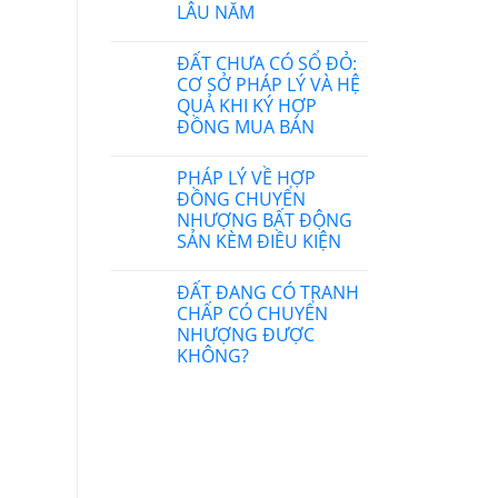
LÂU NĂM
ĐẤT CHƯA CÓ SỔ ĐỎ:
CƠ SỞ PHÁP LÝ VÀ HỆ
QUẢ KHI KÝ HỢP
ĐỒNG MUA BÁN
PHÁP LÝ VỀ HỢP
ĐỒNG CHUYỂN
NHƯỢNG BẤT ĐỘNG
SẢN KÈM ĐIỀU KIỆN
ĐẤT ĐANG CÓ TRANH
CHẤP CÓ CHUYỂN
NHƯỢNG ĐƯỢC
KHÔNG?