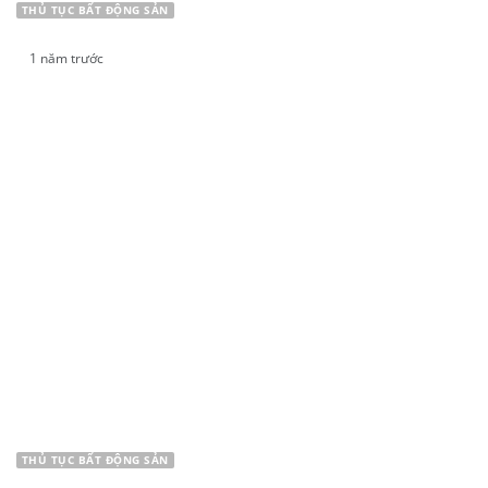
THỦ TỤC BẤT ĐỘNG SẢN
1 năm trước
LUẬT THỪA KẾ ĐẤT ĐAI KHÔNG CÓ DI CHÚC
MỚI NHẤT
THỦ TỤC BẤT ĐỘNG SẢN