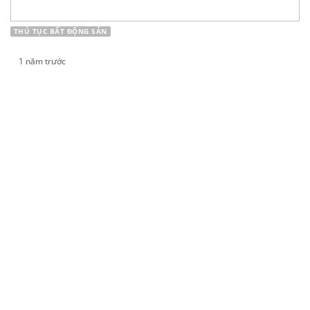
THỦ TỤC BẤT ĐỘNG SẢN
1 năm trước
Nhận tiền bồi thường do thu hồi đất có phải
đóng thuế không?