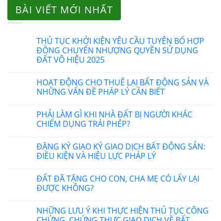
BÀI VIẾT MỚI NHẤT
THỦ TỤC KHỞI KIỆN YÊU CẦU TUYÊN BỐ HỢP
ĐỒNG CHUYỂN NHƯỢNG QUYỀN SỬ DỤNG
ĐẤT VÔ HIỆU 2025
HOẠT ĐỘNG CHO THUÊ LẠI BẤT ĐỘNG SẢN VÀ
NHỮNG VẤN ĐỀ PHÁP LÝ CẦN BIẾT
PHẢI LÀM GÌ KHI NHÀ ĐẤT BỊ NGƯỜI KHÁC
CHIẾM DỤNG TRÁI PHÉP?
ĐĂNG KÝ GIAO KÝ GIAO DỊCH BẤT ĐỘNG SẢN:
ĐIỀU KIỆN VÀ HIỆU LỰC PHÁP LÝ
ĐẤT ĐÃ TẶNG CHO CON, CHA MẸ CÓ LẤY LẠI
ĐƯỢC KHÔNG?
NHỮNG LƯU Ý KHI THỰC HIỆN THỦ TỤC CÔNG
CHỨNG, CHỨNG THỰC GIAO DỊCH VỀ BẤT