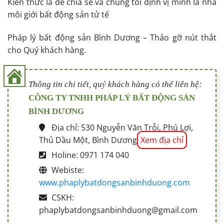
Kiến thức là để chia sẻ và chúng tôi định vị mình là nhà
môi giới bất động sản tử tế
Pháp lý bất động sản Bình Dương – Tháo gỡ nút thắt
cho Quý khách hàng.
Thông tin chi tiết, quý khách hàng có thể liên hệ:
CÔNG TY TNHH PHÁP LÝ BẤT ĐỘNG SẢN
BÌNH DƯƠNG
Địa chỉ: 530 Nguyễn Văn Trỗi, Phú Lợi,
Thủ Dầu Một, Bình Dương
Xem địa chỉ
Holine: 0971 174 040
Webiste:
www.phaplybatdongsanbinhduong.com
CSKH:
phaplybatdongsanbinhduong@gmail.com