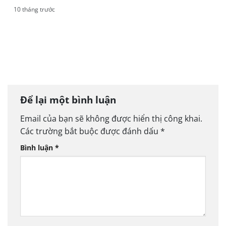
10 tháng trước
HOẠT ĐỘNG CHO THUÊ LẠI BẤT ĐỘNG SẢN VÀ
NHỮNG VẤN ĐỀ PHÁP LÝ CẦN BIẾT
Để lại một bình luận
Email của bạn sẽ không được hiển thị công khai.
Các trường bắt buộc được đánh dấu
*
Bình luận
*