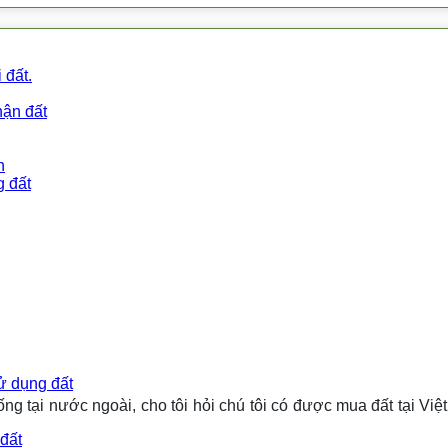
 đất.
hận đất
n
g đất
ử dụng đất
ng tại nước ngoài, cho tôi hỏi chú tôi có được mua đất tại Vi
 đất