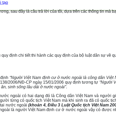
i tạo
g, sau đây là câu trả lời của tôi, dựa trên các thông tin mà b
y định chi tiết thi hành các quy định của bộ luật dân sự về q
 định
“Người Việt Nam định cư ở nước ngoài là công dân Việt 
h 138/2006/NĐ-CP ngày 15/01/2006 quy định tương tự
“Người V
 ăn, sinh sống lâu dài ở nước ngoài”
.
 nước ngoài có hai dạng đó là Công dân Việt Nam và người gố
gười từng có quốc tịch Việt Nam mà khi sinh ra đã có quốc t
 tại nước ngoài
(khoản 4,
Điều 3 Luật Quốc tịch Việt Nam 20
c ngoài là người Việt Nam định cư ở nước ngoài vậy có được