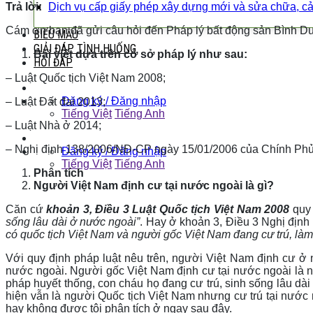
Trả lời:
Dịch vụ cấp giấy phép xây dựng mới và sửa chữa, cả
Cám ơn bạn đã gửi câu hỏi đến Pháp lý bất động sản Bình Dươn
BIỂU MẪU
GIẢI ĐÁP TÌNH HUỐNG
Bài viết dựa trên cở sở pháp lý như sau:
HỎI ĐÁP
– Luật Quốc tịch Việt Nam 2008;
Đăng ký / Đăng nhập
– Luật Đất đai 2013;
Tiếng Việt
Tiếng Anh
– Luật Nhà ở 2014;
– Nghị định 138/2006/NĐ-CP ngày 15/01/2006 của Chính Phủ qu
Đăng ký / Đăng nhập
Tiếng Việt
Tiếng Anh
Phân tích
Người Việt Nam định cư tại nước ngoài là gì?
Căn cứ
khoản 3, Điều 3 Luật Quốc tịch Việt Nam 2008
quy
sống lâu dài ở nước ngoài”
. Hay ở khoản 3, Điều 3 Nghị địn
có quốc tịch Việt Nam và người gốc Việt Nam đang cư trú, làm
Với quy định pháp luật nêu trên, người Việt Nam định cư ở
nước ngoài. Người gốc Việt Nam định cư tại nước ngoài là n
pháp huyết thống, con cháu họ đang cư trú, sinh sống lâu dài
hiện vẫn là người Quốc tịch Việt Nam nhưng cư trú tại nướ
hay không được tôi phân tích ở ngay sau đây.