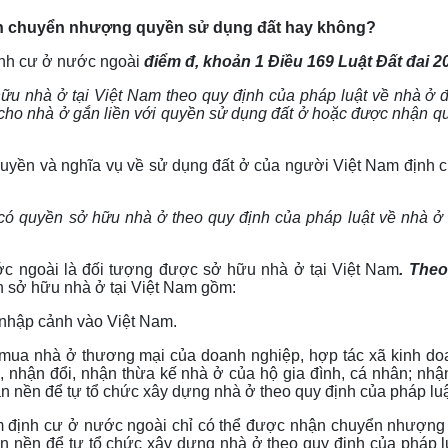
ận chuyển nhượng quyền sử dụng đất hay không?
ịnh cư ở nước ngoài
điểm đ, khoản 1 Điều 169 Luật Đất đai 2
ữu nhà ở tại Việt Nam theo quy định của pháp luật về nhà ở
cho nhà ở gắn liền với quyền sử dụng đất ở hoặc được nhận qu
uyền và nghĩa vụ về sử dụng đất ở của người Việt Nam định 
có quyền sở hữu nhà ở theo quy định của pháp luật về nhà ở 
c ngoài là đối tượng được sở hữu nhà ở tại Việt Nam
. The
 sở hữu nhà ở tại Việt Nam gồm:
nhập cảnh vào Việt Nam.
mua nhà ở thương mại của doanh nghiệp, hợp tác xã kinh doa
, nhận đổi, nhận thừa kế nhà ở của hộ gia đình, cá nhân; n
 nền để tự tổ chức xây dựng nhà ở theo quy định của pháp luậ
m định cư ở nước ngoài chỉ có thể được nhận chuyển nhượng t
nền để tự tổ chức xây dựng nhà ở theo quy định của pháp lu