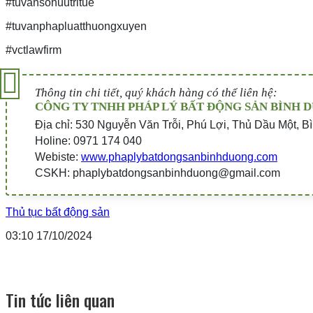
#tuvansohuutritue
#tuvanphapluatthuongxuyen
#vctlawfirm
Thông tin chi tiết, quý khách hàng có thể liên hệ:
CÔNG TY TNHH PHÁP LÝ BẤT ĐỘNG SẢN BÌNH 
Địa chỉ: 530 Nguyễn Văn Trỗi, Phú Lợi, Thủ Dầu Một, 
Holine: 0971 174 040
Webiste:
www.phaplybatdongsanbinhduong.com
CSKH: phaplybatdongsanbinhduong@gmail.com
Thủ tục bất động sản
03:10 17/10/2024
Tin tức liên quan