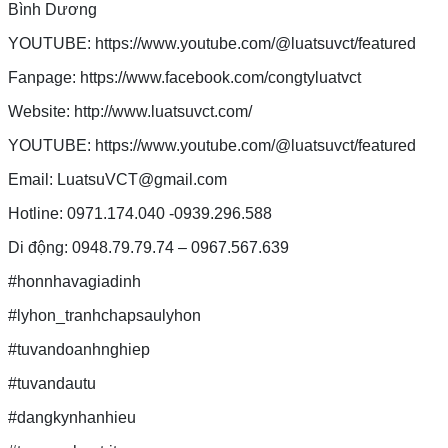
Bình Dương
YOUTUBE: https://www.youtube.com/@luatsuvct/featured
Fanpage: https://www.facebook.com/congtyluatvct
Website: http://www.luatsuvct.com/
YOUTUBE: https://www.youtube.com/@luatsuvct/featured
Email: LuatsuVCT@gmail.com
Hotline: 0971.174.040 -0939.296.588
Di động: 0948.79.79.74 – 0967.567.639
#honnhavagiadinh
#lyhon_tranhchapsaulyhon
#tuvandoanhnghiep
#tuvandautu
#dangkynhanhieu