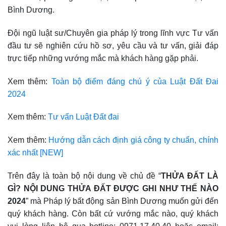
Bình Dương.
Đội ngũ luật sư/Chuyên gia pháp lý trong lĩnh vực Tư vấn
đầu tư sẽ nghiên cứu hồ sơ, yêu cầu và tư vấn, giải đáp
trực tiếp những vướng mắc mà khách hàng gặp phải.
Xem thêm:
Toàn bộ điểm đáng chú ý của Luật Đất Đai
2024
Xem thêm:
Tư vấn Luật Đất đai
Xem thêm:
Hướng dẫn cách định giá công ty chuẩn, chính
xác nhất [NEW]
Trên đây là toàn bộ nội dung về chủ đề “
THỬA ĐẤT LÀ
GÌ? NỘI DUNG THỬA ĐẤT ĐƯỢC GHI NHƯ THẾ NÀO
2024
” mà Pháp lý bất động sản Bình Dương muốn gửi đến
quý khách hàng. Còn bất cứ vướng mắc nào, quý khách