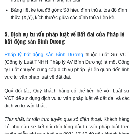
Bảng liệt kê tọa độ gồm: Số hiệu đỉnh thửa, tọa độ đỉnh
thửa (X,Y), kích thước giữa các đỉnh thửa liền kề.
5. Dịch vụ tư vấn pháp luật về Đất đai của Pháp lý
bất động sản Bình Dương
Pháp lý bất động sản Bình Dương
thuộc Luật Sư VCT
(Công ty Luật TNHH Pháp lý AV Bình Dương) là một Công
ty Luật chuyên cung cấp dịch vụ pháp lý liên quan đến lĩnh
vực tư vấn pháp luật về đất đai.
Quý đối tác, Quý khách hàng có thể liên hệ với Luật sư
VCT để sử dụng dịch vụ tư vấn pháp luật về đất đai và các
dịch vụ tư vấn khác.
Thứ nhất, tư vấn trực tuyến qua số điện thoại:
Khách hàng
có nhu cầu sẽ kết nối đến tổng đài tư vấn pháp luật trực