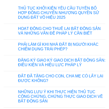
THỦ TỤC KHỞI KIỆN YÊU CẦU TUYÊN BỐ
HỢP ĐỒNG CHUYỂN NHƯỢNG QUYỀN SỬ
DỤNG ĐẤT VÔ HIỆU 2025
HOẠT ĐỘNG CHO THUÊ LẠI BẤT ĐỘNG SẢN
VÀ NHỮNG VẤN ĐỀ PHÁP LÝ CẦN BIẾT
PHẢI LÀM GÌ KHI NHÀ ĐẤT BỊ NGƯỜI KHÁC
CHIẾM DỤNG TRÁI PHÉP?
ĐĂNG KÝ GIAO KÝ GIAO DỊCH BẤT ĐỘNG SẢN:
ĐIỀU KIỆN VÀ HIỆU LỰC PHÁP LÝ
ĐẤT ĐÃ TẶNG CHO CON, CHA MẸ CÓ LẤY LẠI
ĐƯỢC KHÔNG?
NHỮNG LƯU Ý KHI THỰC HIỆN THỦ TỤC
CÔNG CHỨNG, CHỨNG THỰC GIAO DỊCH VỀ
BẤT ĐỘNG SẢN