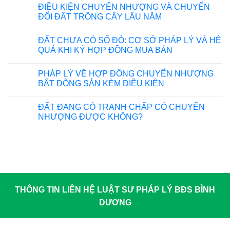
ĐIỀU KIỆN CHUYỂN NHƯỢNG VÀ CHUYỂN
ĐỔI ĐẤT TRỒNG CÂY LÂU NĂM
ĐẤT CHƯA CÓ SỔ ĐỎ: CƠ SỞ PHÁP LÝ VÀ HỆ
QUẢ KHI KÝ HỢP ĐỒNG MUA BÁN
PHÁP LÝ VỀ HỢP ĐỒNG CHUYỂN NHƯỢNG
BẤT ĐỘNG SẢN KÈM ĐIỀU KIỆN
ĐẤT ĐANG CÓ TRANH CHẤP CÓ CHUYỂN
NHƯỢNG ĐƯỢC KHÔNG?
THÔNG TIN LIÊN HỆ LUẬT SƯ PHÁP LÝ BĐS BÌNH
DƯƠNG