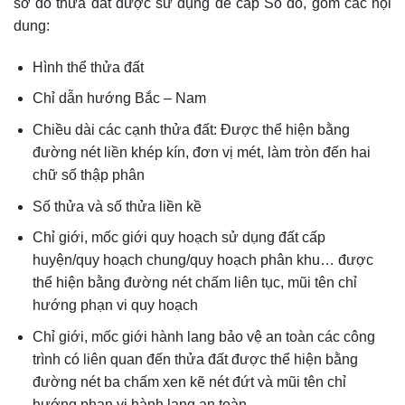
sơ đồ thửa đất được sử dụng để cấp Sổ đỏ, gồm các nội
dung:
Hình thể thửa đất
Chỉ dẫn hướng Bắc – Nam
Chiều dài các cạnh thửa đất: Được thể hiện bằng
đường nét liền khép kín, đơn vị mét, làm tròn đến hai
chữ số thập phân
Số thửa và số thửa liền kề
Chỉ giới, mốc giới quy hoạch sử dụng đất cấp
huyện/quy hoạch chung/quy hoạch phân khu… được
thể hiện bằng đường nét chấm liên tục, mũi tên chỉ
hướng phạn vi quy hoạch
Chỉ giới, mốc giới hành lang bảo vệ an toàn các công
trình có liên quan đến thửa đất được thể hiện bằng
đường nét ba chấm xen kẽ nét đứt và mũi tên chỉ
hướng phạn vi hành lang an toàn