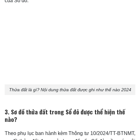
của Sổ đỏ.
Thửa đất là gì? Nội dung thửa đất được ghi như thế nào 2024
3. Sơ đồ thửa đất trong Sổ đỏ được thể hiện thế
nào?
Theo phụ lục ban hành kèm Thông tư 10/2024/TT-BTNMT,