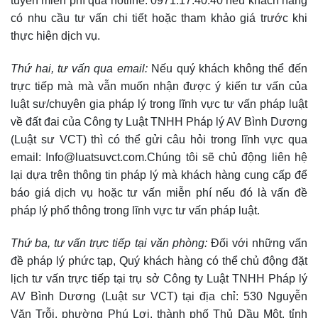
tuyến miễn phí qua hotline: 0971.17.40.40 nếu khách hàng
có nhu cầu tư vấn chi tiết hoặc tham khảo giá trước khi
thực hiện dịch vụ.
Thứ hai, tư vấn qua email:
Nếu quý khách không thể đến
trực tiếp mà mà vẫn muốn nhận được ý kiến tư vấn của
luật sư/chuyên gia pháp lý trong lĩnh vực tư vấn pháp luật
về đất đai của Công ty Luật TNHH Pháp lý AV Bình Dương
(Luật sư VCT) thì có thể gửi câu hỏi trong lĩnh vực qua
email: Info@luatsuvct.com.Chúng tôi sẽ chủ động liên hệ
lại dựa trên thông tin pháp lý mà khách hàng cung cấp để
báo giá dịch vụ hoặc tư vấn miễn phí nếu đó là vấn đề
pháp lý phổ thông trong lĩnh vực tư vấn pháp luật.
Thứ ba, tư vấn trực tiếp tại văn phòng:
Đối với những vấn
đề pháp lý phức tạp, Quý khách hàng có thể chủ động đặt
lịch tư vấn trực tiếp tại trụ sở Công ty Luật TNHH Pháp lý
AV Bình Dương (Luật sư VCT) tại địa chỉ: 530 Nguyễn
Văn Trỗi, phường Phú Lợi, thành phố Thủ Dầu Một, tỉnh