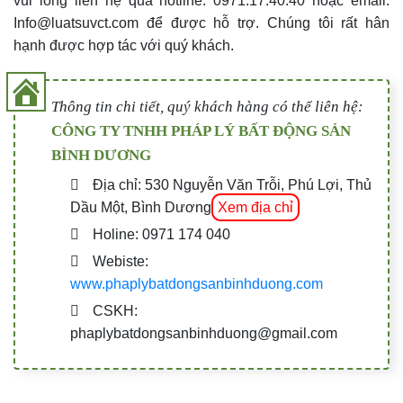
vui lòng liên hệ qua hotline: 0971.17.40.40 hoặc email:
Info@luatsuvct.com để được hỗ trợ. Chúng tôi rất hân
hạnh được hợp tác với quý khách.
Thông tin chi tiết, quý khách hàng có thể liên hệ:
CÔNG TY TNHH PHÁP LÝ BẤT ĐỘNG SẢN
BÌNH DƯƠNG
Địa chỉ: 530 Nguyễn Văn Trỗi, Phú Lợi, Thủ
Dầu Một, Bình Dương
Xem địa chỉ
Holine: 0971 174 040
Webiste:
www.phaplybatdongsanbinhduong.com
CSKH:
phaplybatdongsanbinhduong@gmail.com