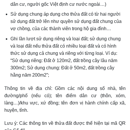
dân cư, người gốc Việt định cư nước ngoài…)
Sử dụng chung áp dụng cho thửa đất có từ hai người
sử dụng đất trở lên như quyền sử dụng đất chung của
vợ chồng, của các thành viên trong hộ gia đình…
Ghi lần lượt sử dụng riêng và loại đất; sử dụng chung
và loại đất nếu thửa đất có nhiều loại đất và có hình
thức sử dụng cả chung và riêng với từng loại. Ví dụ:
“Sử dụng riêng: Đất ở 120m2, đất trồng cây lâu năm
300m2; Sử dụng chung: Đất ở 50m2, đất trồng cây
hằng năm 200m2”;
Thông tin về địa chỉ: Gồm các nội dung số nhà, tên
đường/phố (nếu có); tên điểm dân cư (thôn, xóm,
làng…)/khu vực, xứ đồng; tên đơn vị hành chính cấp xã,
huyện, tỉnh.
Lưu ý: Các thông tin về thửa đất được thể hiện tại mã QR