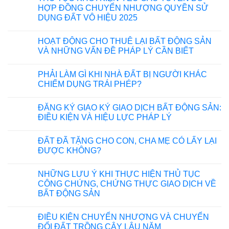
HỢP ĐỒNG CHUYỂN NHƯỢNG QUYỀN SỬ
DỤNG ĐẤT VÔ HIỆU 2025
HOẠT ĐỘNG CHO THUÊ LẠI BẤT ĐỘNG SẢN
VÀ NHỮNG VẤN ĐỀ PHÁP LÝ CẦN BIẾT
PHẢI LÀM GÌ KHI NHÀ ĐẤT BỊ NGƯỜI KHÁC
CHIẾM DỤNG TRÁI PHÉP?
ĐĂNG KÝ GIAO KÝ GIAO DỊCH BẤT ĐỘNG SẢN:
ĐIỀU KIỆN VÀ HIỆU LỰC PHÁP LÝ
ĐẤT ĐÃ TẶNG CHO CON, CHA MẸ CÓ LẤY LẠI
ĐƯỢC KHÔNG?
NHỮNG LƯU Ý KHI THỰC HIỆN THỦ TỤC
CÔNG CHỨNG, CHỨNG THỰC GIAO DỊCH VỀ
BẤT ĐỘNG SẢN
ĐIỀU KIỆN CHUYỂN NHƯỢNG VÀ CHUYỂN
ĐỔI ĐẤT TRỒNG CÂY LÂU NĂM