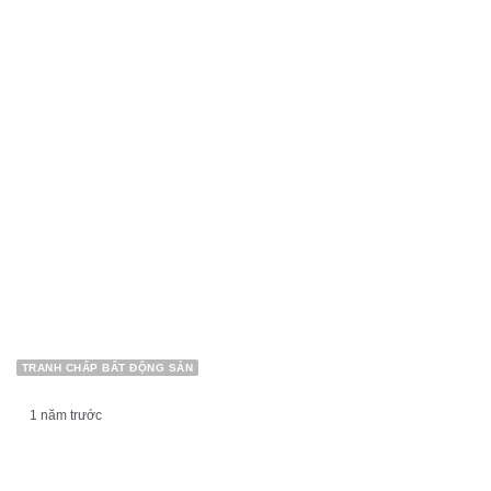
Xử lý hành vi lấn chiếm hủy hoại đất lâm nghiệp
TRANH CHẤP BẤT ĐỘNG SẢN
1 năm trước
NGƯỜI THUÊ NHÀ CÓ QUYỀN ĐƠN PHƯƠNG
CHẤM DỨT HỢP ĐỒNG THUÊ NHÀ?