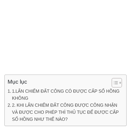
Mục lục
1.LẤN CHIẾM ĐẤT CÔNG CÓ ĐƯỢC CẤP SỔ HỒNG
KHÔNG
2. KHI LẤN CHIẾM ĐẤT CÔNG ĐƯỢC CÔNG NHẬN
VÀ ĐƯỢC CHO PHÉP THÌ THỦ TỤC ĐỂ ĐƯỢC CẤP
SỔ HỒNG NHƯ THẾ NÀO?