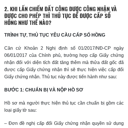
2. KHI LẤN CHIẾM ĐẤT CÔNG ĐƯỢC CÔNG NHẬN VÀ
ĐƯỢC CHO PHÉP THÌ THỦ TỤC ĐỂ ĐƯỢC CẤP SỔ
HỒNG
NHƯ THẾ NÀO?
TRÌNH TỰ, THỦ TỤC YÊU CẦU CẤP SỔ HỒNG
Căn cứ Khoản 2 Nghị định số 01/2017/NĐ-CP ngày
06/01/2017 của Chính phủ, trường hợp cấp Giấy chứng
nhận đối với diện tích đất tăng thêm mà thửa đất gốc đã
được cấp Giấy chứng nhận thì sẽ thực hiện việc cấp đổi
Giấy chứng nhận. Thủ tục này được tiến hành như sau:
BƯỚC 1: CHUẨN BỊ VÀ NỘP HỒ SƠ
Hồ sơ mà người thực hiện thủ tục cần chuẩn bị gồm các
loại giấy tờ sau:
– Đơn đề nghị cấp đổi Giấy chứng nhận quyền sử dụng