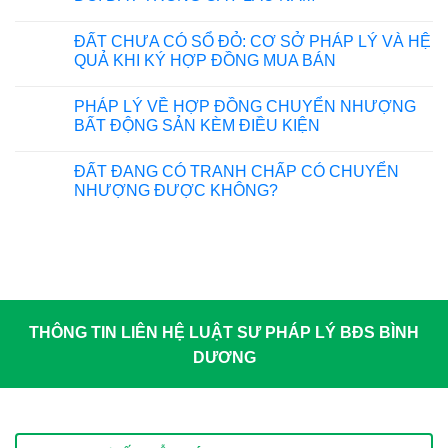
ĐẤT CHƯA CÓ SỔ ĐỎ: CƠ SỞ PHÁP LÝ VÀ HỆ
QUẢ KHI KÝ HỢP ĐỒNG MUA BÁN
PHÁP LÝ VỀ HỢP ĐỒNG CHUYỂN NHƯỢNG
BẤT ĐỘNG SẢN KÈM ĐIỀU KIỆN
ĐẤT ĐANG CÓ TRANH CHẤP CÓ CHUYỂN
NHƯỢNG ĐƯỢC KHÔNG?
THÔNG TIN LIÊN HỆ LUẬT SƯ PHÁP LÝ BĐS BÌNH
DƯƠNG