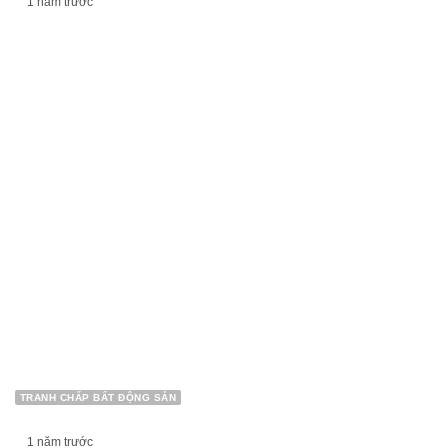
1 năm trước
Nhà nước thu hồi đất để làm đường thì có bồi
thường không? Có hỗ trợ làm lại sổ đỏ khi thu
hồi không?
TRANH CHẤP BẤT ĐỘNG SẢN
1 năm trước