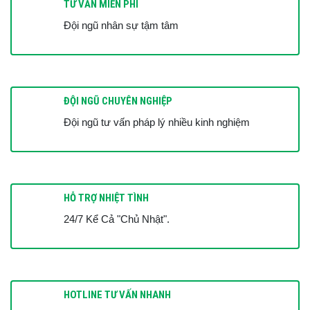
TƯ VẤN MIỄN PHÍ
Đội ngũ nhân sự tậm tâm
ĐỘI NGŨ CHUYÊN NGHIỆP
Đội ngũ tư vấn pháp lý nhiều kinh nghiệm
HỖ TRỢ NHIỆT TÌNH
24/7 Kể Cả "Chủ Nhật".
HOTLINE TƯ VẤN NHANH