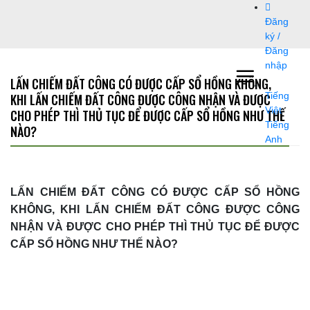
Bỏ
Đăng
qua
ký /
nội
Đăng
dung
nhập
LẤN CHIẾM ĐẤT CÔNG CÓ ĐƯỢC CẤP SỔ HỒNG KHÔNG,
KHI LẤN CHIẾM ĐẤT CÔNG ĐƯỢC CÔNG NHẬN VÀ ĐƯỢC
Tiếng
Việt
CHO PHÉP THÌ THỦ TỤC ĐỂ ĐƯỢC CẤP SỔ HỒNG NHƯ THẾ
Tiếng
NÀO?
Anh
LẤN CHIẾM ĐẤT CÔNG CÓ ĐƯỢC CẤP SỔ HỒNG
KHÔNG, KHI LẤN CHIẾM ĐẤT CÔNG ĐƯỢC CÔNG
NHẬN VÀ ĐƯỢC CHO PHÉP THÌ THỦ TỤC ĐỂ ĐƯỢC
CẤP SỔ HỒNG NHƯ THẾ NÀO?