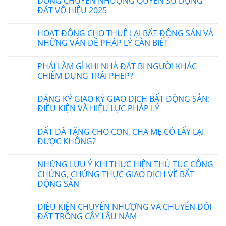
ĐỒNG CHUYỂN NHƯỢNG QUYỀN SỬ DỤNG
ĐẤT VÔ HIỆU 2025
HOẠT ĐỘNG CHO THUÊ LẠI BẤT ĐỘNG SẢN VÀ
NHỮNG VẤN ĐỀ PHÁP LÝ CẦN BIẾT
PHẢI LÀM GÌ KHI NHÀ ĐẤT BỊ NGƯỜI KHÁC
CHIẾM DỤNG TRÁI PHÉP?
ĐĂNG KÝ GIAO KÝ GIAO DỊCH BẤT ĐỘNG SẢN:
ĐIỀU KIỆN VÀ HIỆU LỰC PHÁP LÝ
ĐẤT ĐÃ TẶNG CHO CON, CHA MẸ CÓ LẤY LẠI
ĐƯỢC KHÔNG?
NHỮNG LƯU Ý KHI THỰC HIỆN THỦ TỤC CÔNG
CHỨNG, CHỨNG THỰC GIAO DỊCH VỀ BẤT
ĐỘNG SẢN
ĐIỀU KIỆN CHUYỂN NHƯỢNG VÀ CHUYỂN ĐỔI
ĐẤT TRỒNG CÂY LÂU NĂM