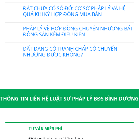
ĐẤT CHƯA CÓ SỔ ĐỎ: CƠ SỞ PHÁP LÝ VÀ HỆ
QUẢ KHI KÝ HỢP ĐỒNG MUA BÁN
PHÁP LÝ VỀ HỢP ĐỒNG CHUYỂN NHƯỢNG BẤT
ĐỘNG SẢN KÈM ĐIỀU KIỆN
ĐẤT ĐANG CÓ TRANH CHẤP CÓ CHUYỂN
NHƯỢNG ĐƯỢC KHÔNG?
THÔNG TIN LIÊN HỆ LUẬT SƯ PHÁP LÝ BĐS BÌNH DƯƠNG
TƯ VẤN MIỄN PHÍ
Đội ngũ nhân sự tậm tâm