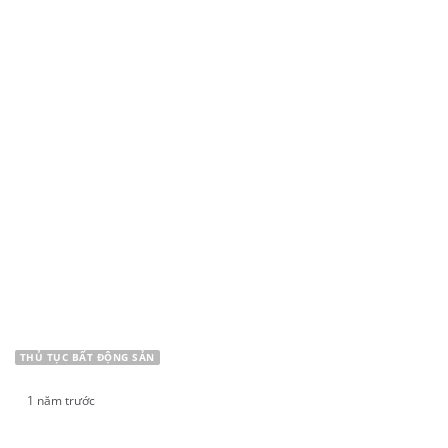
THỰC TRẠNG VIỆC MÔI GIỚI THỔI PHỒNG GIÁ
BẤT ĐỘNG SẢN
THỦ TỤC BẤT ĐỘNG SẢN
1 năm trước
ĐIỀU KIỆN HỢP THỬA ĐẤT THEO LUẬT ĐẤT ĐAI