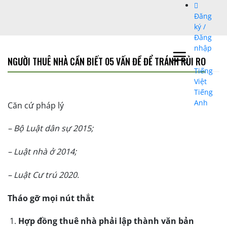
Bỏ
Đăng
qua
ký /
nội
Đăng
dung
nhập
NGƯỜI THUÊ NHÀ CẦN BIẾT 05 VẤN ĐỀ ĐỂ TRÁNH RỦI RO
Tiếng
Việt
Tiếng
Anh
Căn cứ pháp lý
– Bộ Luật dân sự 2015;
– Luật nhà ở 2014;
–
Luật Cư trú 2020
.
Tháo gỡ mọi nút thắt
Hợp đồng thuê nhà phải lập thành văn bản