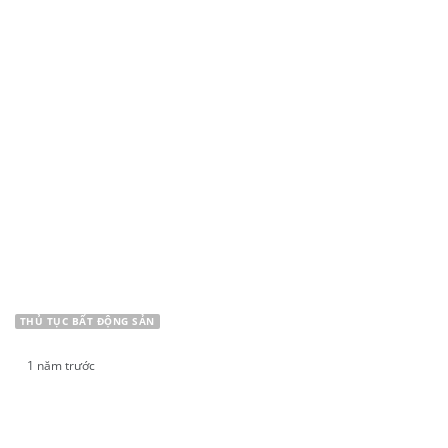
MỚI 2024
THỦ TỤC BẤT ĐỘNG SẢN
1 năm trước
CHUYỂN NHƯỢNG ĐẤT TRONG KHU CÔNG
NGHIỆP CÓ ĐƯỢC KHÔNG?